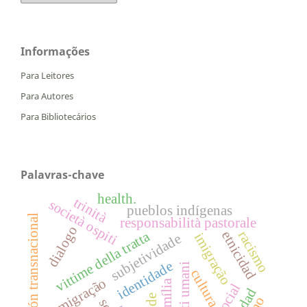
Informações
Para Leitores
Para Autores
Para Bibliotecários
Palavras-chave
health.
trinità
società ospiti
pueblos indígenas
migración transnacional
responsabilità pastorale
dialogo
vittime della tratta
etnicidad
racismo
imigração
subjetividade
identidade
diritti umani
cultura
migração
família