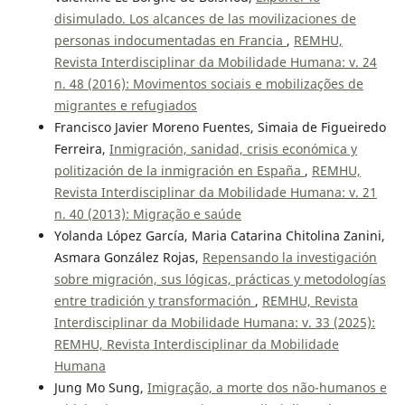
disimulado. Los alcances de las movilizaciones de
personas indocumentadas en Francia
,
REMHU,
Revista Interdisciplinar da Mobilidade Humana: v. 24
n. 48 (2016): Movimentos sociais e mobilizações de
migrantes e refugiados
Francisco Javier Moreno Fuentes, Simaia de Figueiredo
Ferreira,
Inmigración, sanidad, crisis económica y
politización de la inmigración en España
,
REMHU,
Revista Interdisciplinar da Mobilidade Humana: v. 21
n. 40 (2013): Migração e saúde
Yolanda López García, Maria Catarina Chitolina Zanini,
Asmara González Rojas,
Repensando la investigación
sobre migración, sus lógicas, prácticas y metodologías
entre tradición y transformación
,
REMHU, Revista
Interdisciplinar da Mobilidade Humana: v. 33 (2025):
REMHU, Revista Interdisciplinar da Mobilidade
Humana
Jung Mo Sung,
Imigração, a morte dos não-humanos e