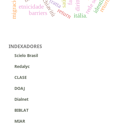
rede social
identidad
saúde
retorno
schiavitù
tratta
etnicidade
return
barriers
itália.
INDEXADORES
Scielo Brasil
Redalyc
CLASE
DOAJ
Dialnet
BIBLAT
MIAR