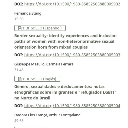
DOI:
https://doi.org/10.1590/1980-85852503880005902
Fernanda Stang
15-30
PDF SciELO (Espanhol)
Border sexuality: identity experiences and inclusion
paths of women with non-heteronormative sexual
orientation born from mixed couples
DOI:
https://doi.org/10.1590/1980-85852503880005903
Giuseppe Masullo, Carmela Ferrara
31-48
PDF SciELO (Inglês)
Gênero, sexualidades e deslocamentos: notas
etnográficas sobre imigrantes e "refugiados LGBTI"
no Norte do Brasil
DOI:
https://doi.org/10.1590/1980-85852503880005904
Isadora Lins França, Arthur Fontgaland
49-68