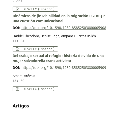
95-111
PDF SciELO (Espanhol)
Dinámicas de (in)visibilidad en la migración LGTBIQ+:
una cuestión comunicacional
DOI:
https://doi.org/10.1590/1980-85852503880005908
Hadriel Theodoro, Denise Cogo, Amparo Huertas Bailén
113-131
PDF SciELO (Espanhol)
Del trabajo sexual al refugio: historia de vida de una
mujer salvadoreña trans activista
DOI:
https://doi.org/10.1590/1980-85852503880005909
Amaral Arévalo
133-150
PDF SciELO (Espanhol)
Artigos