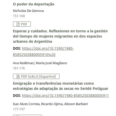
O poder da deportação
Nicholas De Genova
151-160
PDF
Esperas y cuidados. Reflexiones en torno a la gestión
del tiempo de mujeres migrantes en dos espacios
urbanos de Argentina
DOI:
https://doi.org/10.1590/1980-
85852503880005910%20
Ana Mallimaci, María José Magliano
161-176
PDF SciELO (Espanhol)
Emigração e transferências monetárias como
estratégias de adaptação às secas no Seridó Potiguar
DOI:
https://doi.org/10.1590/1980-85852503880005911
Isac Alves Correia, Ricardo Ojima, Alisson Barbieri
177-197