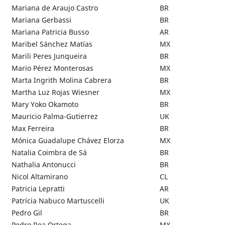
Mariana de Araujo Castro
BR
Mariana Gerbassi
BR
Mariana Patricia Busso
AR
Maribel Sánchez Matías
MX
Marili Peres Junqueira
BR
Mario Pérez Monterosas
MX
Marta Ingrith Molina Cabrera
BR
Martha Luz Rojas Wiesner
MX
Mary Yoko Okamoto
BR
Mauricio Palma-Gutierrez
UK
Max Ferreira
BR
Mónica Guadalupe Chávez Elorza
MX
Natalia Coimbra de Sá
BR
Nathalia Antonucci
BR
Nicol Altamirano
CL
Patricia Lepratti
AR
Patrícia Nabuco Martuscelli
UK
Pedro Gil
BR
Pedro Roa Ortega
MX