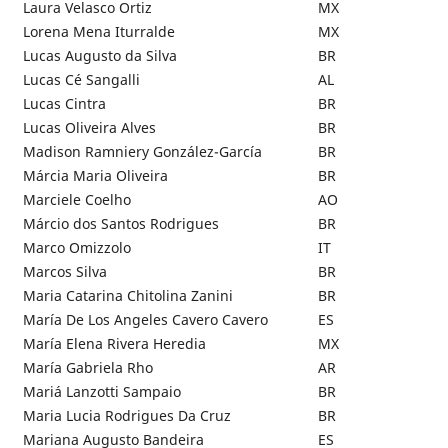
Laura Velasco Ortiz
MX
Lorena Mena Iturralde
MX
Lucas Augusto da Silva
BR
Lucas Cé Sangalli
AL
Lucas Cintra
BR
Lucas Oliveira Alves
BR
Madison Ramniery González-García
BR
Márcia Maria Oliveira
BR
Marciele Coelho
AO
Márcio dos Santos Rodrigues
BR
Marco Omizzolo
IT
Marcos Silva
BR
Maria Catarina Chitolina Zanini
BR
María De Los Angeles Cavero Cavero
ES
María Elena Rivera Heredia
MX
María Gabriela Rho
AR
Mariá Lanzotti Sampaio
BR
Maria Lucia Rodrigues Da Cruz
BR
Mariana Augusto Bandeira
ES