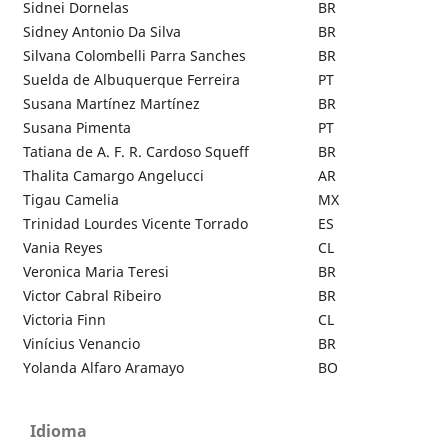
Sidnei Dornelas
BR
Sidney Antonio Da Silva
BR
Silvana Colombelli Parra Sanches
BR
Suelda de Albuquerque Ferreira
PT
Susana Martínez Martínez
BR
Susana Pimenta
PT
Tatiana de A. F. R. Cardoso Squeff
BR
Thalita Camargo Angelucci
AR
Tigau Camelia
MX
Trinidad Lourdes Vicente Torrado
ES
Vania Reyes
CL
Veronica Maria Teresi
BR
Victor Cabral Ribeiro
BR
Victoria Finn
CL
Vinícius Venancio
BR
Yolanda Alfaro Aramayo
BO
Idioma