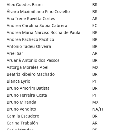
Alex Guedes Brum
BR
Álvaro Maximiliano Pino Coviello
BR
Ana Irene Rovetta Cortés
AR
Andrea Carolina Subía Cabrera
EC
Andrea Maria Narciso Rocha de Paula
BR
Andrea Pacheco Pacífico
BR
Antônio Tadeu Oliveira
BR
Ariel Sar
AR
Aruanã Antonio dos Passos
BR
Astorga Morales Abel
MX
Beatriz Ribeiro Machado
BR
Bianca Lyrio
PT
Bruno Amorim Batista
BR
Bruno Ferreira Costa
PT
Bruno Miranda
MX
Bruno Venditto
NA/IT
Camila Escudero
BR
Carina Trabalón
AR
Carla Mendes
BR