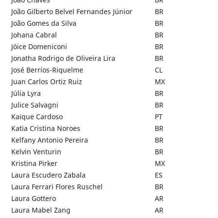
João Gilberto Belvel Fernandes Júnior
BR
João Gomes da Silva
BR
Johana Cabral
BR
Jóice Domeniconi
BR
Jonatha Rodrigo de Oliveira Lira
BR
José Berríos-Riquelme
CL
Juan Carlos Ortiz Ruiz
MX
Júlia Lyra
BR
Julice Salvagni
BR
Kaique Cardoso
PT
Katia Cristina Noroes
BR
Kelfany Antonio Pereira
BR
Kelvin Venturin
BR
Kristina Pirker
MX
Laura Escudero Zabala
ES
Laura Ferrari Flores Ruschel
BR
Laura Gottero
AR
Laura Mabel Zang
AR