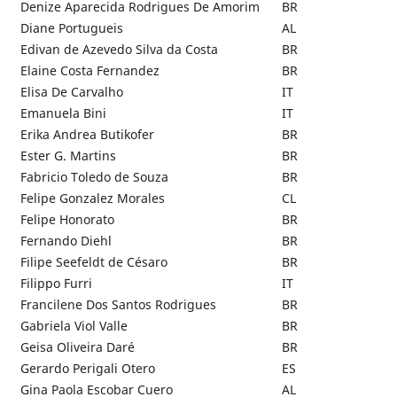
Denize Aparecida Rodrigues De Amorim
BR
Diane Portugueis
AL
Edivan de Azevedo Silva da Costa
BR
Elaine Costa Fernandez
BR
Elisa De Carvalho
IT
Emanuela Bini
IT
Erika Andrea Butikofer
BR
Ester G. Martins
BR
Fabricio Toledo de Souza
BR
Felipe Gonzalez Morales
CL
Felipe Honorato
BR
Fernando Diehl
BR
Filipe Seefeldt de Césaro
BR
Filippo Furri
IT
Francilene Dos Santos Rodrigues
BR
Gabriela Viol Valle
BR
Geisa Oliveira Daré
BR
Gerardo Perigali Otero
ES
Gina Paola Escobar Cuero
AL