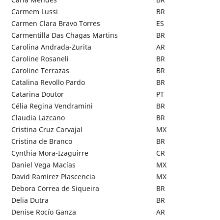
Carmem Lussi
BR
Carmen Clara Bravo Torres
ES
Carmentilla Das Chagas Martins
BR
Carolina Andrada-Zurita
AR
Caroline Rosaneli
BR
Caroline Terrazas
BR
Catalina Revollo Pardo
BR
Catarina Doutor
PT
Célia Regina Vendramini
BR
Claudia Lazcano
BR
Cristina Cruz Carvajal
MX
Cristina de Branco
BR
Cynthia Mora-Izaguirre
CR
Daniel Vega Macías
MX
David Ramírez Plascencia
MX
Debora Correa de Siqueira
BR
Delia Dutra
BR
Denise Rocío Ganza
AR