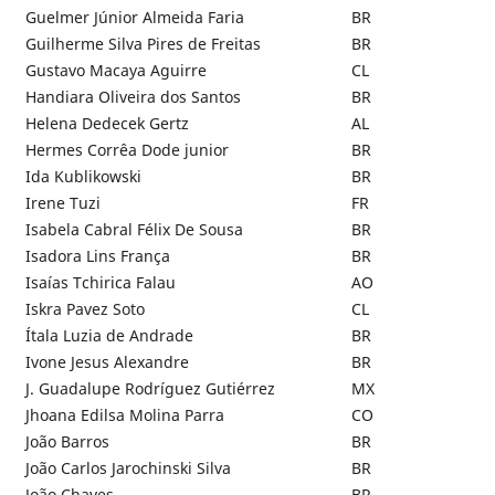
Guelmer Júnior Almeida Faria
BR
Guilherme Silva Pires de Freitas
BR
Gustavo Macaya Aguirre
CL
Handiara Oliveira dos Santos
BR
Helena Dedecek Gertz
AL
Hermes Corrêa Dode junior
BR
Ida Kublikowski
BR
Irene Tuzi
FR
Isabela Cabral Félix De Sousa
BR
Isadora Lins França
BR
Isaías Tchirica Falau
AO
Iskra Pavez Soto
CL
Ítala Luzia de Andrade
BR
Ivone Jesus Alexandre
BR
J. Guadalupe Rodríguez Gutiérrez
MX
Jhoana Edilsa Molina Parra
CO
João Barros
BR
João Carlos Jarochinski Silva
BR
João Chaves
BR