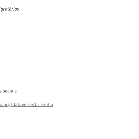
igratórios
s sociais
elo.org/dataverse/brremhu