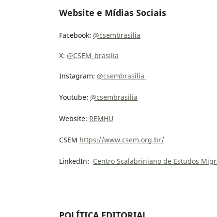
Website e Mídias Sociais
Facebook:
@csembrasilia
X
:
@CSEM_brasilia
Instagram:
@csembrasilia
Youtube:
@csembrasilia
Website:
REMHU
CSEM
https://www.csem.org.br/
LinkedIn:
Centro Scalabriniano de Estudos Migr
POLÍTICA EDITORIAL