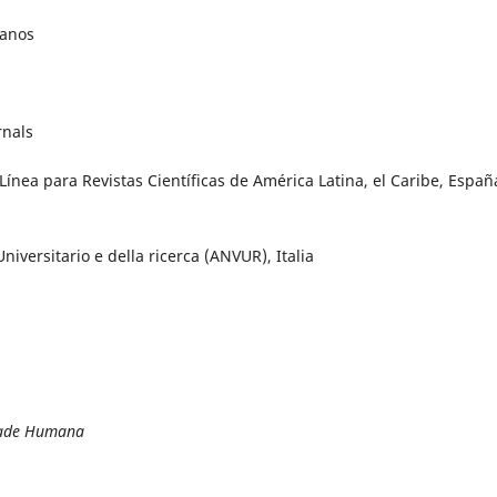
panos
rnals
ínea para Revistas Científicas de América Latina, el Caribe, Españ
niversitario e della ricerca (ANVUR), Italia
idade Humana