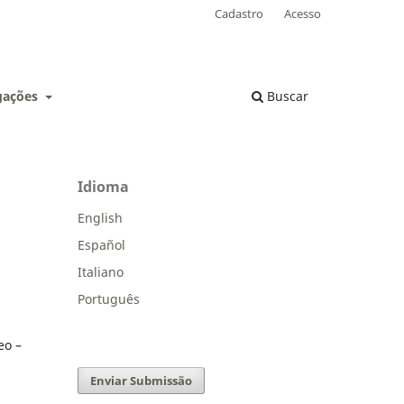
Cadastro
Acesso
lgações
Buscar
Idioma
English
Español
Italiano
Português
eo –
Enviar Submissão