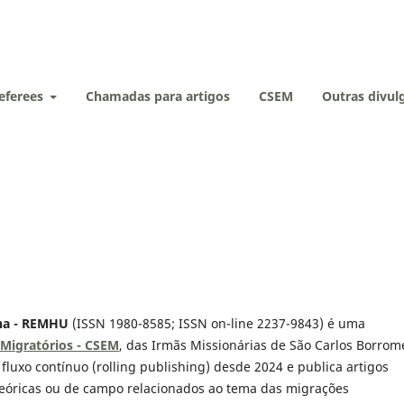
eferees
Chamadas para artigos
CSEM
Outras divu
ana - REMHU
(ISSN 1980-8585; ISSN on-line 2237-9843) é uma
 Migratórios - CSEM
, das Irmãs Missionárias de São Carlos Borrom
fluxo contínuo (rolling publishing) desde 2024 e publica artigos
teóricas ou de campo relacionados ao tema das migrações