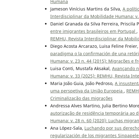
Humana
Jameson Vinícius Martins da Silva,
A polít
Interdisciplinar da Mobilidade Humana: v
Daniel Granada da Silva Ferreira, Priscila
entre imigrantes brasileiros em Portugal
,
REMHU, Revista Interdisciplinar da Mobi
Diego Acosta Arcarazo, Luisa Feline Freier
paradigma o la confirmación de una retór
Humana: v. 23 n. 44 (2015): Migrações e fr
Luisa Conti, Mustafa Aksakal,
Avançando na
Humana: v. 33 (2025): REMHU, Revista Int
Maria João Guia, João Pedroso,
A insustent
uma perspetiva da União Europeia
,
REMHU
Criminalização das migrações
Andressa Alves Martino, Julia Bertino Mor
autorização de residência temporária ao 
Humana: v. 28 n. 60 (2020): Luchas migran
Ana López-Sala,
Luchando por sus derecho
regularización de los migrantes Sinpapel