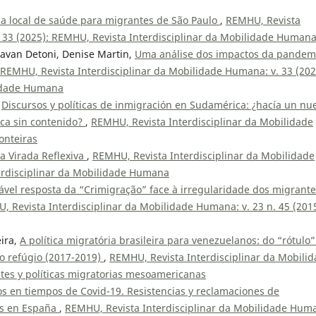
ica local de saúde para migrantes de São Paulo
,
REMHU, Revista
. 33 (2025): REMHU, Revista Interdisciplinar da Mobilidade Human
 Pavan Detoni, Denise Martin,
Uma análise dos impactos da pandem
REMHU, Revista Interdisciplinar da Mobilidade Humana: v. 33 (202
lidade Humana
,
Discursos y políticas de inmigración en Sudamérica: ¿hacía un nu
ica sin contenido?
,
REMHU, Revista Interdisciplinar da Mobilidade
onteiras
 Virada Reflexiva
,
REMHU, Revista Interdisciplinar da Mobilidade
erdisciplinar da Mobilidade Humana
ável resposta da “Crimigração” face à irregularidade dos migrante
, Revista Interdisciplinar da Mobilidade Humana: v. 23 n. 45 (2015
eira,
A política migratória brasileira para venezuelanos: do “rótulo”
do refúgio (2017-2019)
,
REMHU, Revista Interdisciplinar da Mobili
tes y políticas migratorias mesoamericanas
s en tiempos de Covid-19. Resistencias y reclamaciones de
es en España
,
REMHU, Revista Interdisciplinar da Mobilidade Hum