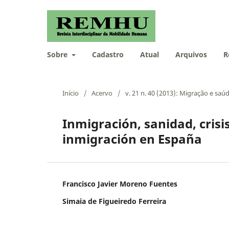
Sobre
Cadastro
Atual
Arquivos
R
Início
/
Acervo
/
v. 21 n. 40 (2013): Migração e saú
Inmigración, sanidad, crisi
inmigración en España
Francisco Javier Moreno Fuentes
Simaia de Figueiredo Ferreira