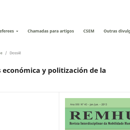
eferees
Chamadas para artigos
CSEM
Outras divu
de
/
Dossiê
s económica y politización de la