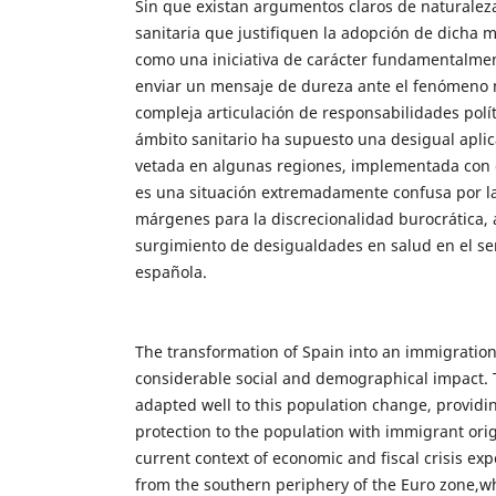
Sin que existan argumentos claros de naturalez
sanitaria que justifiquen la adopción de dicha 
como una iniciativa de carácter fundamentalment
enviar un mensaje de dureza ante el fenómeno m
compleja articulación de responsabilidades polít
ámbito sanitario ha supuesto una desigual apli
vetada en algunas regiones, implementada con ce
es una situación extremadamente confusa por la
márgenes para la discrecionalidad burocrática, 
surgimiento de desigualdades en salud en el se
española.
The transformation of Spain into an immigratio
considerable social and demographical impact. 
adapted well to this population change, providi
protection to the population with immigrant origi
current context of economic and fiscal crisis ex
from the southern periphery of the Euro zone,wh