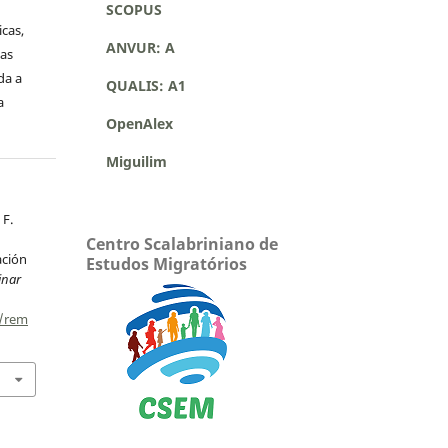
SCOPUS
icas,
ANVUR: A
as
da a
QUALIS: A1
a
OpenAlex
Miguilim
 F.
Centro Scalabriniano de
ación
Estudos Migratórios
inar
p/rem