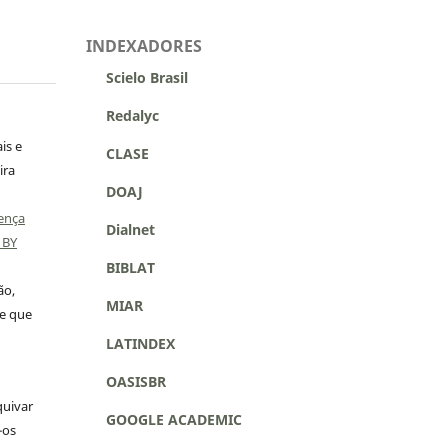
INDEXADORES
Scielo Brasil
Redalyc
is e
CLASE
ira
DOAJ
ença
Dialnet
 BY
BIBLAT
ão,
MIAR
 e que
LATINDEX
OASISBR
quivar
GOOGLE ACADEMIC
-os