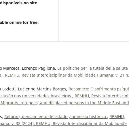
disponíveis no site
able online for free:
zio Marceca, Lorenzo Paglione,
Le politiche per la tutela della salute
ia
,
REMHU, Revista Interdisciplinar da Mobilidade Humana: v. 21 n
ra Lodetti, Lucienne Martins Borges,
Recomeço: O sofrimento psíqu
inclusão nas universidades brasileiras
,
REMHU, Revista Interdiscipl
 Migrants, refugees, and displaced persons in the Middle East and
és,
Retorno, pensamiento de estado y amnesia histórica
,
REMHU,
mana: v. 32 (2024): REMHU, Revista Interdisciplinar da Mobilidade