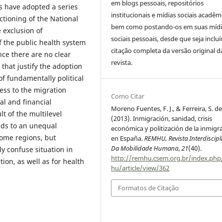
em blogs pessoais, repositórios
s have adopted a series
institucionais e mídias sociais acadêm
tioning of the National
bem como postando-os em suas mídi
 exclusion of
sociais pessoais, desde que seja incluí
the public health system
citação completa da versão original d
nce there are no clear
revista.
that justify the adoption
e of fundamentally political
ess to the migration
Como Citar
al and financial
Moreno Fuentes, F. J., & Ferreira, S. de
lt of the multilevel
(2013). Inmigración, sanidad, crisis
ads to an unequal
económica y politización de la inmigr
some regions, but
en España.
REMHU, Revista Interdiscipl
Da Mobilidade Humana
,
21
(40).
y confuse situation in
http://remhu.csem.org.br/index.ph
ion, as well as for health
hu/article/view/362
Formatos de Citação