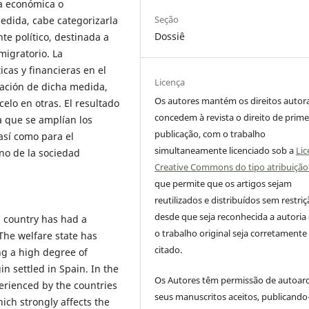
a económica o
Seção
medida, cabe categorizarla
Dossiê
e político, destinada a
igratorio. La
icas y financieras en el
Licença
cación de dicha medida,
Os autores mantém os direitos autora
lo en otras. El resultado
concedem à revista o direito de prime
 que se amplían los
publicação, com o trabalho
así como para el
simultaneamente licenciado sob a
Lic
no de la sociedad
Creative Commons do tipo atribuição
que permite que os artigos sejam
reutilizados e distribuídos sem restriç
desde que seja reconhecida a autoria
n country has had a
o trabalho original seja corretamente
The welfare state has
citado.
ng a high degree of
n settled in Spain. In the
Os Autores têm permissão de autoar
perienced by the countries
seus manuscritos aceitos, publicando
ich strongly affects the