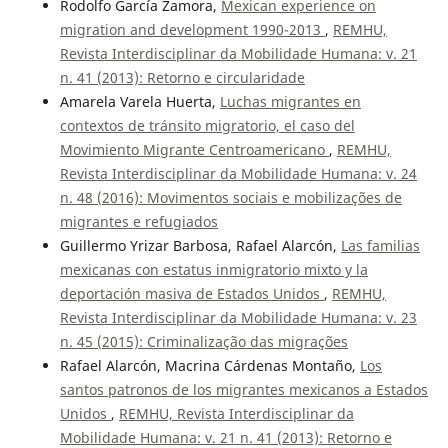
Rodolfo García Zamora,
Mexican experience on
migration and development 1990-2013
,
REMHU,
Revista Interdisciplinar da Mobilidade Humana: v. 21
n. 41 (2013): Retorno e circularidade
Amarela Varela Huerta,
Luchas migrantes en
contextos de tránsito migratorio, el caso del
Movimiento Migrante Centroamericano
,
REMHU,
Revista Interdisciplinar da Mobilidade Humana: v. 24
n. 48 (2016): Movimentos sociais e mobilizações de
migrantes e refugiados
Guillermo Yrizar Barbosa, Rafael Alarcón,
Las familias
mexicanas con estatus inmigratorio mixto y la
deportación masiva de Estados Unidos
,
REMHU,
Revista Interdisciplinar da Mobilidade Humana: v. 23
n. 45 (2015): Criminalização das migrações
Rafael Alarcón, Macrina Cárdenas Montaño,
Los
santos patronos de los migrantes mexicanos a Estados
Unidos
,
REMHU, Revista Interdisciplinar da
Mobilidade Humana: v. 21 n. 41 (2013): Retorno e