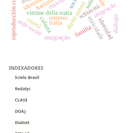
reproducción cultural
etnicidad
saúde
haitianos
diritti umani
imigração
schiavitù
vittime della tratta
dialogo
retorno
etnicidade
cultura
trinità
identidad
rede social
tratta
família
emigração
INDEXADORES
Scielo Brasil
Redalyc
CLASE
DOAJ
Dialnet