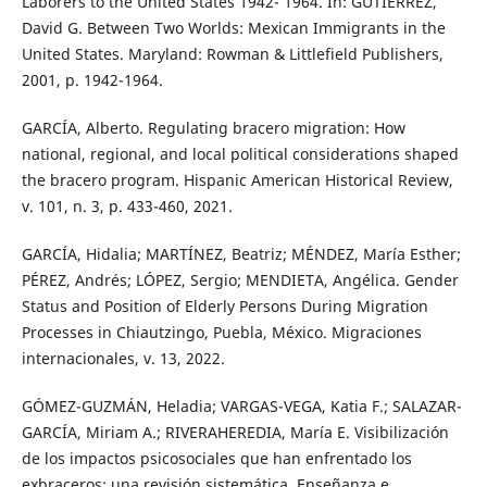
Laborers to the United States 1942- 1964. In: GUTIÉRREZ,
David G. Between Two Worlds: Mexican Immigrants in the
United States. Maryland: Rowman & Littlefield Publishers,
2001, p. 1942-1964.
GARCÍA, Alberto. Regulating bracero migration: How
national, regional, and local political considerations shaped
the bracero program. Hispanic American Historical Review,
v. 101, n. 3, p. 433-460, 2021.
GARCÍA, Hidalia; MARTÍNEZ, Beatriz; MÉNDEZ, María Esther;
PÉREZ, Andrés; LÓPEZ, Sergio; MENDIETA, Angélica. Gender
Status and Position of Elderly Persons During Migration
Processes in Chiautzingo, Puebla, México. Migraciones
internacionales, v. 13, 2022.
GÓMEZ-GUZMÁN, Heladia; VARGAS-VEGA, Katia F.; SALAZAR-
GARCÍA, Miriam A.; RIVERAHEREDIA, María E. Visibilización
de los impactos psicosociales que han enfrentado los
exbraceros: una revisión sistemática. Enseñanza e