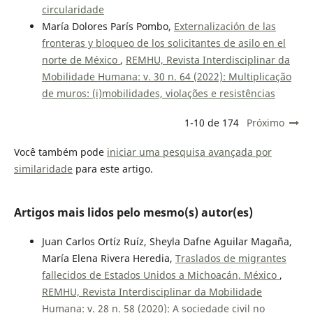
circularidade
María Dolores París Pombo,
Externalización de las
fronteras y bloqueo de los solicitantes de asilo en el
norte de México
,
REMHU, Revista Interdisciplinar da
Mobilidade Humana: v. 30 n. 64 (2022): Multiplicação
de muros: (i)mobilidades, violações e resistências
1-10 de 174
Próximo
Você também pode
iniciar uma pesquisa avançada por
similaridade
para este artigo.
Artigos mais lidos pelo mesmo(s) autor(es)
Juan Carlos Ortíz Ruíz, Sheyla Dafne Aguilar Magaña,
María Elena Rivera Heredia,
Traslados de migrantes
fallecidos de Estados Unidos a Michoacán, México
,
REMHU, Revista Interdisciplinar da Mobilidade
Humana: v. 28 n. 58 (2020): A sociedade civil no