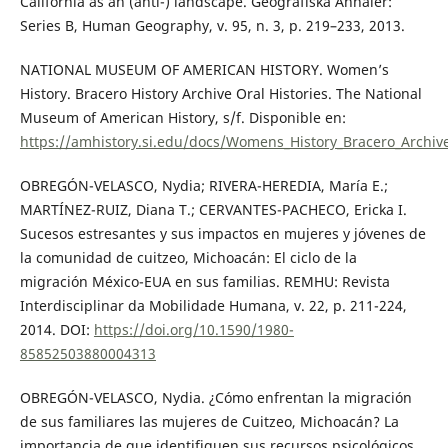
California as an (anti-) landscape. Geografiska Annaler:
Series B, Human Geography, v. 95, n. 3, p. 219–233, 2013.
NATIONAL MUSEUM OF AMERICAN HISTORY. Women’s
History. Bracero History Archive Oral Histories. The National
Museum of American History, s/f. Disponible en:
https://amhistory.si.edu/docs/Womens_History_Bracero_Archiv
OBREGÓN-VELASCO, Nydia; RIVERA-HEREDIA, María E.;
MARTÍNEZ-RUIZ, Diana T.; CERVANTES-PACHECO, Ericka I.
Sucesos estresantes y sus impactos en mujeres y jóvenes de
la comunidad de cuitzeo, Michoacán: El ciclo de la
migración México-EUA en sus familias. REMHU: Revista
Interdisciplinar da Mobilidade Humana, v. 22, p. 211-224,
2014. DOI:
https://doi.org/10.1590/1980-
85852503880004313
OBREGÓN-VELASCO, Nydia. ¿Cómo enfrentan la migración
de sus familiares las mujeres de Cuitzeo, Michoacán? La
importancia de que identifiquen sus recursos psicológicos.