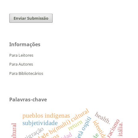
Enviar Submissão
Informações
Para Leitores
Para Autores
Para Bibliotecários
Palavras-chave
identidade bi(multi) cultural
health.
pueblos indígenas
società ospiti
racismo
return
identidade
subjetividade
itália.
migração