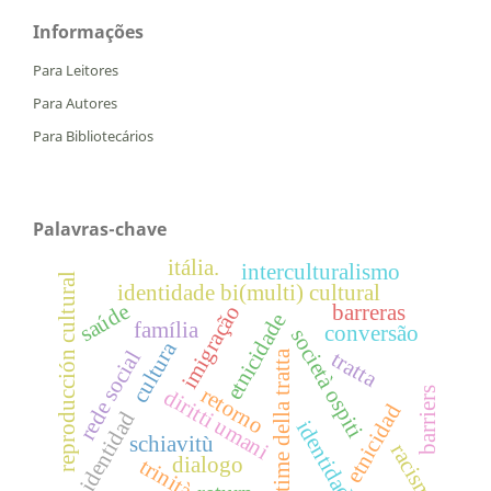
Informações
Para Leitores
Para Autores
Para Bibliotecários
Palavras-chave
itália.
interculturalismo
reproducción cultural
identidade bi(multi) cultural
saúde
imigração
barreras
etnicidade
família
conversão
società ospiti
cultura
rede social
tratta
vittime della tratta
retorno
barriers
diritti umani
etnicidad
identidad
identidade
schiavitù
racismo
dialogo
trinità