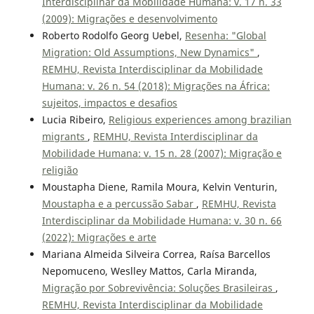
Interdisciplinar da Mobilidade Humana: v. 17 n. 33
(2009): Migrações e desenvolvimento
Roberto Rodolfo Georg Uebel,
Resenha: "Global
Migration: Old Assumptions, New Dynamics"
,
REMHU, Revista Interdisciplinar da Mobilidade
Humana: v. 26 n. 54 (2018): Migrações na África:
sujeitos, impactos e desafios
Lucia Ribeiro,
Religious experiences among brazilian
migrants
,
REMHU, Revista Interdisciplinar da
Mobilidade Humana: v. 15 n. 28 (2007): Migração e
religião
Moustapha Diene, Ramila Moura, Kelvin Venturin,
Moustapha e a percussão Sabar
,
REMHU, Revista
Interdisciplinar da Mobilidade Humana: v. 30 n. 66
(2022): Migrações e arte
Mariana Almeida Silveira Correa, Raísa Barcellos
Nepomuceno, Weslley Mattos, Carla Miranda,
Migração por Sobrevivência: Soluções Brasileiras
,
REMHU, Revista Interdisciplinar da Mobilidade