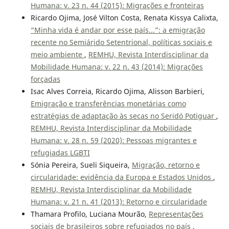
Humana: v. 23 n. 44 (2015): Migrações e fronteiras
Ricardo Ojima, José Vilton Costa, Renata Kissya Calixta,
“Minha vida é andar por esse país...”: a emigração
recente no Semiárido Setentrional, políticas sociais e
meio ambiente
,
REMHU, Revista Interdisciplinar da
Mobilidade Humana: v. 22 n. 43 (2014): Migrações
forçadas
Isac Alves Correia, Ricardo Ojima, Alisson Barbieri,
Emigração e transferências monetárias como
estratégias de adaptação às secas no Seridó Potiguar
,
REMHU, Revista Interdisciplinar da Mobilidade
Humana: v. 28 n. 59 (2020): Pessoas migrantes e
refugiadas LGBTI
Sónia Pereira, Sueli Siqueira,
Migração, retorno e
circularidade: evidência da Europa e Estados Unidos
,
REMHU, Revista Interdisciplinar da Mobilidade
Humana: v. 21 n. 41 (2013): Retorno e circularidade
Thamara Profilo, Luciana Mourão,
Representações
sociais de brasileiros sobre refugiados no país
,