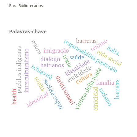
Para Bibliotecários
Palavras-chave
retorno
barreras
responsabilità pastorale
return
itália.
pueblos indígenas
imigração
rede social
interculturalismo
tratta
saúde
dialogo
identidade
haitianos
schiavitù
etnicidade
vittime della tratta
cultura
diritti umani
trinità
società ospiti
família
barriers
racismo
etnicidad
health.
identidad