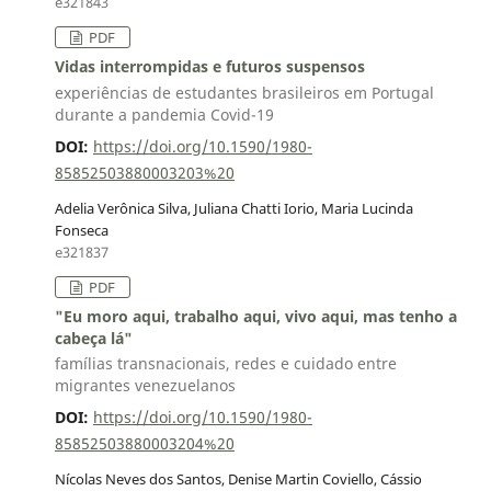
e321843
PDF
Vidas interrompidas e futuros suspensos
experiências de estudantes brasileiros em Portugal
durante a pandemia Covid-19
DOI:
https://doi.org/10.1590/1980-
85852503880003203%20
Adelia Verônica Silva, Juliana Chatti Iorio, Maria Lucinda
Fonseca
e321837
PDF
"Eu moro aqui, trabalho aqui, vivo aqui, mas tenho a
cabeça lá"
famílias transnacionais, redes e cuidado entre
migrantes venezuelanos
DOI:
https://doi.org/10.1590/1980-
85852503880003204%20
Nícolas Neves dos Santos, Denise Martin Coviello, Cássio