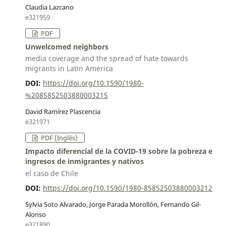
Claudia Lazcano
e321959
PDF
Unwelcomed neighbors
media coverage and the spread of hate towards
migrants in Latin America
DOI:
https://doi.org/10.1590/1980-
%2085852503880003215
David Ramírez Plascencia
e321971
PDF (Inglês)
Impacto diferencial de la COVID-19 sobre la pobreza e
ingresos de inmigrantes y nativos
el caso de Chile
DOI:
https://doi.org/10.1590/1980-85852503880003212
Sylvia Soto Alvarado, Jorge Parada Morollón, Fernando Gil-
Alonso
e321890