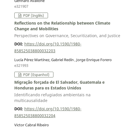
Gennaro Avallone
e321907
PDF (Inglês)
Reflections on the Relationship between Climate
Change and Mobilities
Perspectives on Governance, Securitization, and Justice
DOI:
https://doi.org/10.1590/1980-
858525038800032203
Lucía Pérez Martínez, Gabriel Redín , Jorge Enrique Forero
e321993
PDF (Espanhol)
Migração forçada de El Salvador, Guatemala e
Honduras para os Estados Unidos
Identificando refugiados ambientais na
multicausalidade
DOI:
https://doi.org/10.1590/1980-
858525038800032204
Victor Cabral Ribeiro