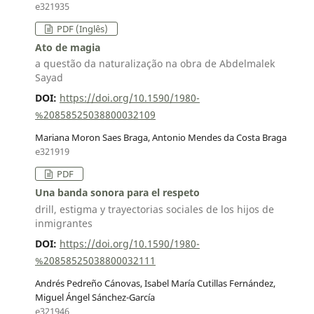
e321935
PDF (Inglês)
Ato de magia
a questão da naturalização na obra de Abdelmalek
Sayad
DOI:
https://doi.org/10.1590/1980-
%20858525038800032109
Mariana Moron Saes Braga, Antonio Mendes da Costa Braga
e321919
PDF
Una banda sonora para el respeto
drill, estigma y trayectorias sociales de los hijos de
inmigrantes
DOI:
https://doi.org/10.1590/1980-
%20858525038800032111
Andrés Pedreño Cánovas, Isabel María Cutillas Fernández,
Miguel Ángel Sánchez-García
e321946