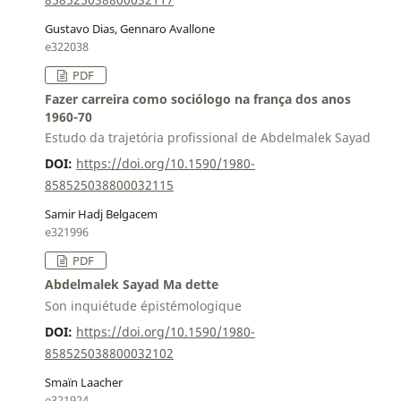
Gustavo Dias, Gennaro Avallone
e322038
PDF
Fazer carreira como sociólogo na frança dos anos
1960-70
Estudo da trajetória profissional de Abdelmalek Sayad
DOI:
https://doi.org/10.1590/1980-
858525038800032115
Samir Hadj Belgacem
e321996
PDF
Abdelmalek Sayad Ma dette
Son inquiétude épistémologique
DOI:
https://doi.org/10.1590/1980-
858525038800032102
Smaïn Laacher
e321924