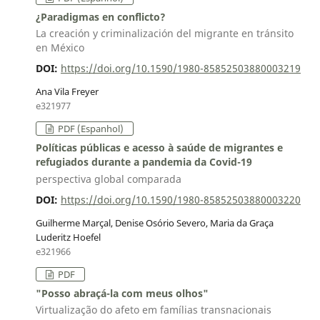
¿Paradigmas en conflicto?
La creación y criminalización del migrante en tránsito
en México
DOI:
https://doi.org/10.1590/1980-85852503880003219
Ana Vila Freyer
e321977
PDF (Espanhol)
Políticas públicas e acesso à saúde de migrantes e
refugiados durante a pandemia da Covid-19
perspectiva global comparada
DOI:
https://doi.org/10.1590/1980-85852503880003220
Guilherme Marçal, Denise Osório Severo, Maria da Graça
Luderitz Hoefel
e321966
PDF
"Posso abraçá-la com meus olhos"
Virtualização do afeto em famílias transnacionais