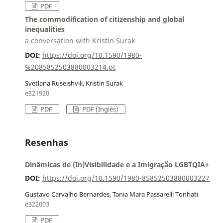
PDF
The commodification of citizenship and global
inequalities
a conversation with Kristin Surak
DOI:
https://doi.org/10.1590/1980-
%2085852503880003214.pt
Svetlana Ruseishvili, Kristin Surak
e321920
PDF
PDF (Inglês)
Resenhas
Dinâmicas de (In)Visibilidade e a Imigração LGBTQIA+
DOI:
https://doi.org/10.1590/1980-85852503880003227
Gustavo Carvalho Bernardes, Tania Mara Passarelli Tonhati
e322003
PDF