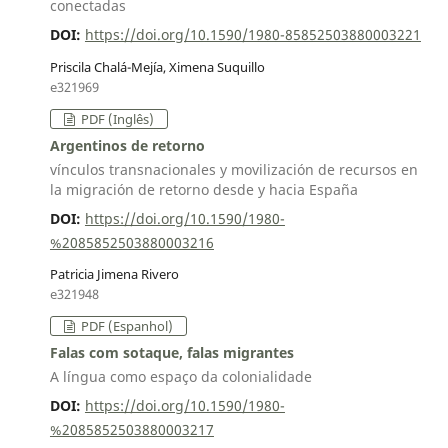
conectadas
DOI:
https://doi.org/10.1590/1980-85852503880003221
Priscila Chalá-Mejía, Ximena Suquillo
e321969
PDF (Inglês)
Argentinos de retorno
vínculos transnacionales y movilización de recursos en
la migración de retorno desde y hacia España
DOI:
https://doi.org/10.1590/1980-
%2085852503880003216
Patricia Jimena Rivero
e321948
PDF (Espanhol)
Falas com sotaque, falas migrantes
A língua como espaço da colonialidade
DOI:
https://doi.org/10.1590/1980-
%2085852503880003217