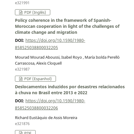
e321991
PDF (Inglês)
Policy coherence in the framework of Spanish-
Moroccan cooperation in light of the challenges of
climate change and migration
DOI:
https://doi.org/10.1590/1980-
858525038800032205
Mourad Mourad Aboussi, Isabel Royo , María Isolda Perelló
Carrascosa, Alexis Cloquell
e321987
PDF (Espanhol)
Deslocamentos induzidos por desastres relacionados
à chuva no Brasil entre 2013 e 2022
DOI:
https://doi.org/10.1590/1980-
858525038800032206
Richard Eustáquio de Assis Moreira
e321876
PDF