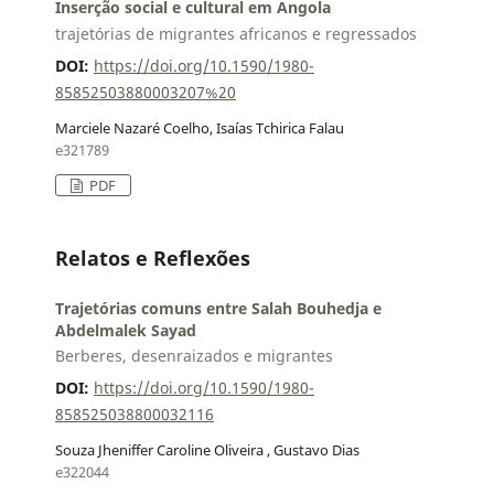
Inserção social e cultural em Angola
trajetórias de migrantes africanos e regressados
DOI:
https://doi.org/10.1590/1980-
85852503880003207%20
Marciele Nazaré Coelho, Isaías Tchirica Falau
e321789
PDF
Relatos e Reflexões
Trajetórias comuns entre Salah Bouhedja e
Abdelmalek Sayad
Berberes, desenraizados e migrantes
DOI:
https://doi.org/10.1590/1980-
858525038800032116
Souza Jheniffer Caroline Oliveira , Gustavo Dias
e322044