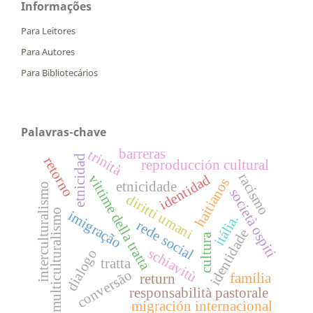
Informações
Para Leitores
Para Autores
Para Bibliotecários
Palavras-chave
barreras
trinità
etnicidad
retorno
reproducción cultural
racismo
vittime della tratta
identidad
haitianos
etnicidade
interculturalismo
società ospiti
diritti umani
multiculturalismo
imigração
itália.
rede social
identidade
cultura
schiavitù
dialogo
tratta
conversão
família
return
responsabilità pastorale
migración internacional