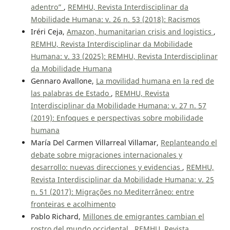
adentro”
,
REMHU, Revista Interdisciplinar da
Mobilidade Humana: v. 26 n. 53 (2018): Racismos
Iréri Ceja,
Amazon, humanitarian crisis and logistics
,
REMHU, Revista Interdisciplinar da Mobilidade
Humana: v. 33 (2025): REMHU, Revista Interdisciplinar
da Mobilidade Humana
Gennaro Avallone,
La movilidad humana en la red de
las palabras de Estado
,
REMHU, Revista
Interdisciplinar da Mobilidade Humana: v. 27 n. 57
(2019): Enfoques e perspectivas sobre mobilidade
humana
María Del Carmen Villarreal Villamar,
Replanteando el
debate sobre migraciones internacionales y
desarrollo: nuevas direcciones y evidencias
,
REMHU,
Revista Interdisciplinar da Mobilidade Humana: v. 25
n. 51 (2017): Migrações no Mediterrâneo: entre
fronteiras e acolhimento
Pablo Richard,
Millones de emigrantes cambian el
rostro del mundo occidental
,
REMHU, Revista