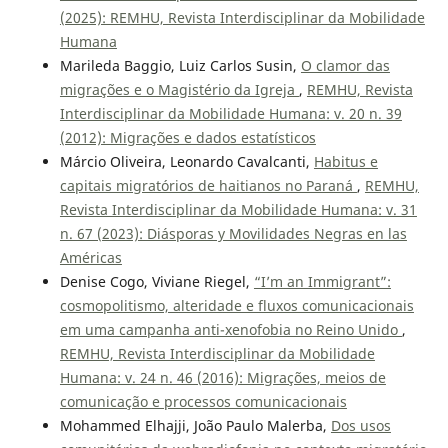
(2025): REMHU, Revista Interdisciplinar da Mobilidade
Humana
Marileda Baggio, Luiz Carlos Susin,
O clamor das
migrações e o Magistério da Igreja
,
REMHU, Revista
Interdisciplinar da Mobilidade Humana: v. 20 n. 39
(2012): Migrações e dados estatísticos
Márcio Oliveira, Leonardo Cavalcanti,
Habitus e
capitais migratórios de haitianos no Paraná
,
REMHU,
Revista Interdisciplinar da Mobilidade Humana: v. 31
n. 67 (2023): Diásporas y Movilidades Negras en las
Américas
Denise Cogo, Viviane Riegel,
“I’m an Immigrant”:
cosmopolitismo, alteridade e fluxos comunicacionais
em uma campanha anti-xenofobia no Reino Unido
,
REMHU, Revista Interdisciplinar da Mobilidade
Humana: v. 24 n. 46 (2016): Migrações, meios de
comunicação e processos comunicacionais
Mohammed Elhajji, João Paulo Malerba,
Dos usos