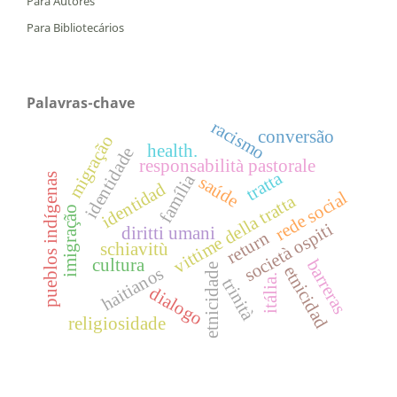
Para Autores
Para Bibliotecários
Palavras-chave
racismo
conversão
migração
health.
identidade
responsabilità pastorale
tratta
família
pueblos indígenas
saúde
identidad
rede social
vittime della tratta
imigração
società ospiti
diritti umani
return
schiavitù
cultura
barreras
etnicidade
etnicidad
haitianos
itália.
trinità
dialogo
religiosidade