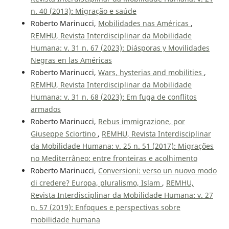
n. 40 (2013): Migração e saúde
Roberto Marinucci,
Mobilidades nas Américas
,
REMHU, Revista Interdisciplinar da Mobilidade
Humana: v. 31 n. 67 (2023): Diásporas y Movilidades
Negras en las Américas
Roberto Marinucci,
Wars, hysterias and mobilities
,
REMHU, Revista Interdisciplinar da Mobilidade
Humana: v. 31 n. 68 (2023): Em fuga de conflitos
armados
Roberto Marinucci,
Rebus immigrazione, por
Giuseppe Sciortino
,
REMHU, Revista Interdisciplinar
da Mobilidade Humana: v. 25 n. 51 (2017): Migrações
no Mediterrâneo: entre fronteiras e acolhimento
Roberto Marinucci,
Conversioni: verso un nuovo modo
di credere? Europa, pluralismo, Islam
,
REMHU,
Revista Interdisciplinar da Mobilidade Humana: v. 27
n. 57 (2019): Enfoques e perspectivas sobre
mobilidade humana