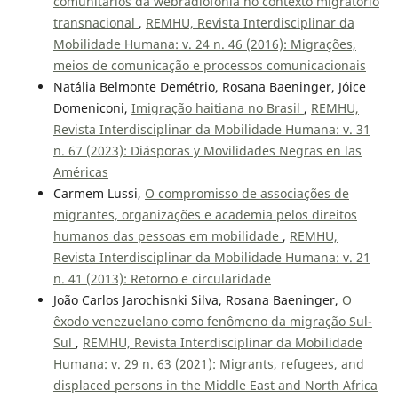
comunitários da webradiofonia no contexto migratório
transnacional
,
REMHU, Revista Interdisciplinar da
Mobilidade Humana: v. 24 n. 46 (2016): Migrações,
meios de comunicação e processos comunicacionais
Natália Belmonte Demétrio, Rosana Baeninger, Jóice
Domeniconi,
Imigração haitiana no Brasil
,
REMHU,
Revista Interdisciplinar da Mobilidade Humana: v. 31
n. 67 (2023): Diásporas y Movilidades Negras en las
Américas
Carmem Lussi,
O compromisso de associações de
migrantes, organizações e academia pelos direitos
humanos das pessoas em mobilidade
,
REMHU,
Revista Interdisciplinar da Mobilidade Humana: v. 21
n. 41 (2013): Retorno e circularidade
João Carlos Jarochisnki Silva, Rosana Baeninger,
O
êxodo venezuelano como fenômeno da migração Sul-
Sul
,
REMHU, Revista Interdisciplinar da Mobilidade
Humana: v. 29 n. 63 (2021): Migrants, refugees, and
displaced persons in the Middle East and North Africa