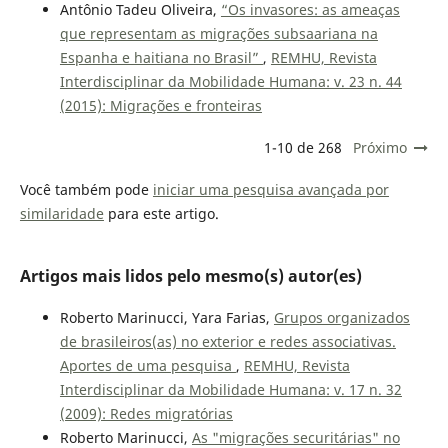
Antônio Tadeu Oliveira,
“Os invasores: as ameaças
que representam as migrações subsaariana na
Espanha e haitiana no Brasil”
,
REMHU, Revista
Interdisciplinar da Mobilidade Humana: v. 23 n. 44
(2015): Migrações e fronteiras
1-10 de 268
Próximo
Você também pode
iniciar uma pesquisa avançada por
similaridade
para este artigo.
Artigos mais lidos pelo mesmo(s) autor(es)
Roberto Marinucci, Yara Farias,
Grupos organizados
de brasileiros(as) no exterior e redes associativas.
Aportes de uma pesquisa
,
REMHU, Revista
Interdisciplinar da Mobilidade Humana: v. 17 n. 32
(2009): Redes migratórias
Roberto Marinucci,
As "migrações securitárias" no