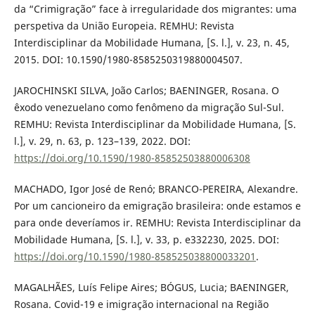
da “Crimigração” face à irregularidade dos migrantes: uma
perspetiva da União Europeia. REMHU: Revista
Interdisciplinar da Mobilidade Humana, [S. l.], v. 23, n. 45,
2015. DOI: 10.1590/1980-8585250319880004507.
JAROCHINSKI SILVA, João Carlos; BAENINGER, Rosana. O
êxodo venezuelano como fenômeno da migração Sul-Sul.
REMHU: Revista Interdisciplinar da Mobilidade Humana, [S.
l.], v. 29, n. 63, p. 123–139, 2022. DOI:
https://doi.org/10.1590/1980-85852503880006308
MACHADO, Igor José de Renó; BRANCO-PEREIRA, Alexandre.
Por um cancioneiro da emigração brasileira: onde estamos e
para onde deveríamos ir. REMHU: Revista Interdisciplinar da
Mobilidade Humana, [S. l.], v. 33, p. e332230, 2025. DOI:
https://doi.org/10.1590/1980-858525038800033201
.
MAGALHÃES, Luís Felipe Aires; BÓGUS, Lucia; BAENINGER,
Rosana. Covid-19 e imigração internacional na Região