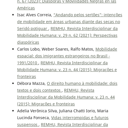
n. 67 (2023): Diásporas y Movilidades Negras en las
Américas
Isac Alves Correia,
“Andando pelos sertões”: intenções
de mobilidade em áreas urbanas diante das secas no
Seridó potiguar
,
REMHU, Revista Interdisciplinar da
Mobilidade Humana: v. 29 n. 62 (2021): Perspectivas
diaspóricas
Carlos Lobo, Weber Soares, Ralfo Matos,
Mobilidade
espacial: dos imigrantes estrangeiros no Brasil -
1991/2010
,
REMHU, Revista Interdisciplinar da
Mobilidade Humana: v. 23 n. 44 (2015): Migrações e
fronteiras
Débora Mazza,
O direito humano à mobilidade: dois
textos e dois contextos
,
REMHU, Revista
Interdisciplinar da Mobilidade Humana: v. 23 n. 44
(2015): Migrações e fronteiras
Adelia Verônica Silva, Juliana Chatti Iorio, Maria
Lucinda Fonseca,
Vidas interrompidas e futuros
suspensos
,
REMHU, Revista Interdisciplinar da