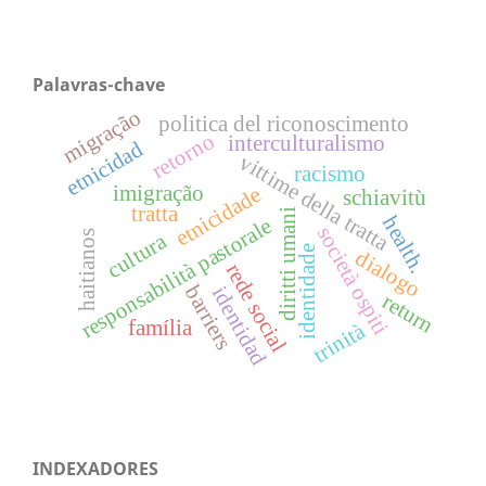
Palavras-chave
migração
politica del riconoscimento
retorno
interculturalismo
etnicidad
vittime della tratta
racismo
imigração
etnicidade
schiavitù
tratta
diritti umani
health.
responsabilità pastorale
società ospiti
haitianos
cultura
identidade
dialogo
rede social
barriers
identidad
return
família
trinità
INDEXADORES