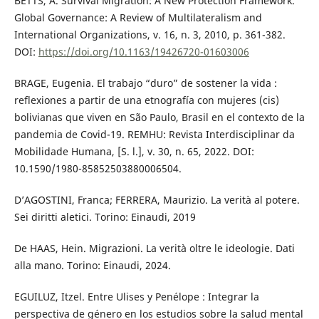
BETTS, A. Survival Migration: A New Protection Framework.
Global Governance: A Review of Multilateralism and
International Organizations, v. 16, n. 3, 2010, p. 361-382.
DOI:
https://doi.org/10.1163/19426720-01603006
BRAGE, Eugenia. El trabajo “duro” de sostener la vida :
reflexiones a partir de una etnografía con mujeres (cis)
bolivianas que viven en São Paulo, Brasil en el contexto de la
pandemia de Covid-19. REMHU: Revista Interdisciplinar da
Mobilidade Humana, [S. l.], v. 30, n. 65, 2022. DOI:
10.1590/1980-85852503880006504.
D’AGOSTINI, Franca; FERRERA, Maurizio. La verità al potere.
Sei diritti aletici. Torino: Einaudi, 2019
De HAAS, Hein. Migrazioni. La verità oltre le ideologie. Dati
alla mano. Torino: Einaudi, 2024.
EGUILUZ, Itzel. Entre Ulises y Penélope : Integrar la
perspectiva de género en los estudios sobre la salud mental