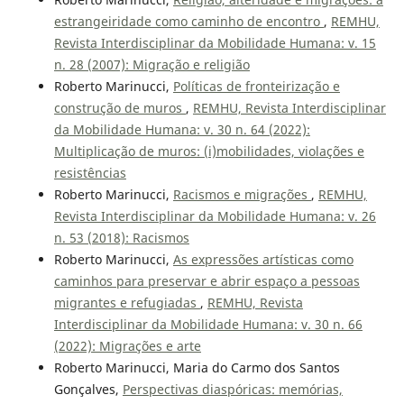
estrangeiridade como caminho de encontro
,
REMHU,
Revista Interdisciplinar da Mobilidade Humana: v. 15
n. 28 (2007): Migração e religião
Roberto Marinucci,
Políticas de fronteirização e
construção de muros
,
REMHU, Revista Interdisciplinar
da Mobilidade Humana: v. 30 n. 64 (2022):
Multiplicação de muros: (i)mobilidades, violações e
resistências
Roberto Marinucci,
Racismos e migrações
,
REMHU,
Revista Interdisciplinar da Mobilidade Humana: v. 26
n. 53 (2018): Racismos
Roberto Marinucci,
As expressões artísticas como
caminhos para preservar e abrir espaço a pessoas
migrantes e refugiadas
,
REMHU, Revista
Interdisciplinar da Mobilidade Humana: v. 30 n. 66
(2022): Migrações e arte
Roberto Marinucci, Maria do Carmo dos Santos
Gonçalves,
Perspectivas diaspóricas: memórias,