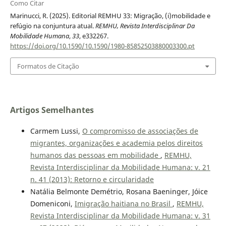
Como Citar
Marinucci, R. (2025). Editorial REMHU 33: Migração, (i)mobilidade e
refúgio na conjuntura atual.
REMHU, Revista Interdisciplinar Da
Mobilidade Humana
,
33
, e332267.
https://doi.org/10.1590/10.1590/1980-85852503880003300.pt
Formatos de Citação
Artigos Semelhantes
Carmem Lussi,
O compromisso de associações de
migrantes, organizações e academia pelos direitos
humanos das pessoas em mobilidade
,
REMHU,
Revista Interdisciplinar da Mobilidade Humana: v. 21
n. 41 (2013): Retorno e circularidade
Natália Belmonte Demétrio, Rosana Baeninger, Jóice
Domeniconi,
Imigração haitiana no Brasil
,
REMHU,
Revista Interdisciplinar da Mobilidade Humana: v. 31