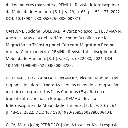
de las mujeres migrantes . REMHU: Revista Interdisciplinar
da Mobilidade Humana, [S. l.], v. 29, n. 63, p. 159–177, 2022.
DOI: 10.1590/1980-85852503880006310.
GANDINI, Luciana; SOLEDAD, Álvarez Velasco; E. FELDMANN,
Andreas. Más allá del Darién: Economía Política de la
Migración en Tránsito por el Corredor Migratorio Región
Andina-Centroamérica. REMHU: Revista Interdisciplinar da
Mobilidade Humana, [S. l.], v. 32, p. e322030, 2024. DOI:
10.1590/1980-85852503880003223.
GODENAU, Dirk; ZAPATA HERNÁNDEZ, Vicente Manuel. Las
regiones insulares fronterizas en las rutas de la migración
marítima irregular: Las Islas Canarias (España) en el
tránsito africano hacia Europa. REMHU: Revista
Interdisciplinar da Mobilidade Humana, [S. l.], v. 30, n. 64,
p. 43–58, 2022. DOI: 10.1590/1980-85852503880006404.
GUIA, Maria João; PEDROSO, João. A insustentável resposta