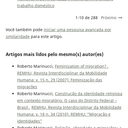
trabalho doméstico
1-10 de 288
Próximo
Você também pode
iniciar uma pesquisa avançada por
similaridade
para este artigo.
Artigos mais lidos pelo mesmo(s) autor(es)
Roberto Marinucci,
Feminization of migration?
,
REMHU, Revista Interdisciplinar da Mobilidade
Humana: v. 15 n. 29 (2007): Feminização das
migrações
Roberto Marinucci,
Construção da identidade religiosa
em contexto migratório. O caso do Distrito Federal –
Brasil
,
REMHU, Revista Interdisciplinar da Mobilidade
Humana: v. 18 n. 34 (2010): REMHU: "Migração e
identidades"
Roberto Marinucci,
Religião, alteridade e migrações: a