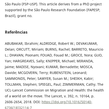
São Paulo (FSP-USP). This article derives from a PhD project
supported by the São Paulo Research Foundation (FAPESP,
Brazil), grant no.
Referências
ABUBAKAR, Ibrahim; ALDRIDGE, Robert W.; DEVAKUMAR,
Delan; ORCUTT, Miriam; BURNS, Rachel; BARRETO, Mauricio
L.; DHAVAN, Poonam; FOUAD, Fouad M.; GROCE, Nora; GUO,
Yan; HARGREAVES, Sally; KNIPPER, Michael; MIRANDA,
Jaime; MADISE, Nyovani; KUMAR, Bernadette; MOSCA,
Davide; MCGOVERN, Terry; RUBENSTEIN, Leonard;
SAMMONDS, Peter; SAWYER, Susan M.; SHEIKH, Kabir;
TOLLMAN, Stephen; SPIEGEL, Paul; ZIMMERMAN, Cathy. The
UCL-Lancet Commission on Migration and Health: the health
of a world on the move. The Lancet, v. 392, n. 10164, p.
2606-2654, 2018. DOI:
https://doi.org/10.1016/S0140-
6736(18)32114-7