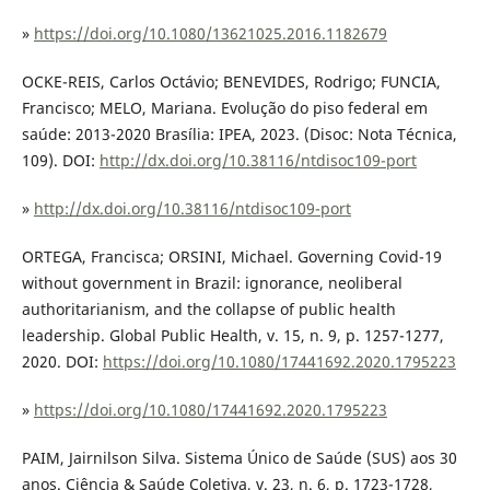
»
https://doi.org/10.1080/13621025.2016.1182679
OCKE-REIS, Carlos Octávio; BENEVIDES, Rodrigo; FUNCIA,
Francisco; MELO, Mariana. Evolução do piso federal em
saúde: 2013-2020 Brasília: IPEA, 2023. (Disoc: Nota Técnica,
109). DOI:
http://dx.doi.org/10.38116/ntdisoc109-port
»
http://dx.doi.org/10.38116/ntdisoc109-port
ORTEGA, Francisca; ORSINI, Michael. Governing Covid-19
without government in Brazil: ignorance, neoliberal
authoritarianism, and the collapse of public health
leadership. Global Public Health, v. 15, n. 9, p. 1257-1277,
2020. DOI:
https://doi.org/10.1080/17441692.2020.1795223
»
https://doi.org/10.1080/17441692.2020.1795223
PAIM, Jairnilson Silva. Sistema Único de Saúde (SUS) aos 30
anos. Ciência & Saúde Coletiva, v. 23, n. 6, p. 1723-1728,