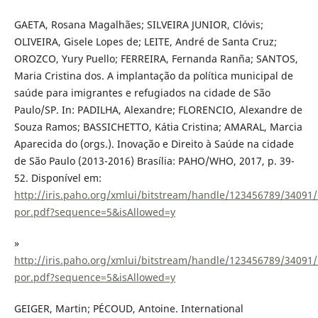
GAETA, Rosana Magalhães; SILVEIRA JUNIOR, Clóvis;
OLIVEIRA, Gisele Lopes de; LEITE, André de Santa Cruz;
OROZCO, Yury Puello; FERREIRA, Fernanda Ranña; SANTOS,
Maria Cristina dos. A implantação da política municipal de
saúde para imigrantes e refugiados na cidade de São
Paulo/SP. In: PADILHA, Alexandre; FLORENCIO, Alexandre de
Souza Ramos; BASSICHETTO, Kátia Cristina; AMARAL, Marcia
Aparecida do (orgs.). Inovação e Direito à Saúde na cidade
de São Paulo (2013-2016) Brasília: PAHO/WHO, 2017, p. 39-
52. Disponível em:
http://iris.paho.org/xmlui/bitstream/handle/123456789/3409
por.pdf?sequence=5&isAllowed=y
»
http://iris.paho.org/xmlui/bitstream/handle/123456789/3409
por.pdf?sequence=5&isAllowed=y
GEIGER, Martin; PÉCOUD, Antoine. International