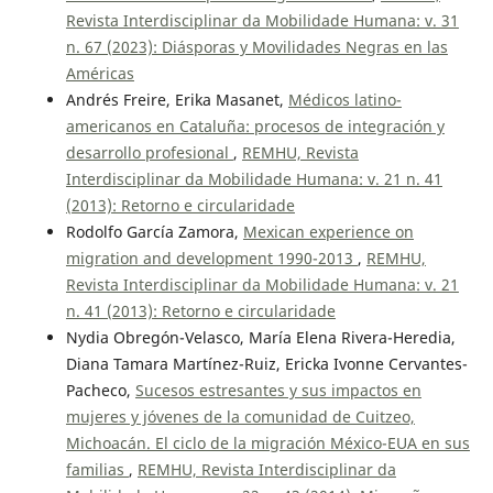
Revista Interdisciplinar da Mobilidade Humana: v. 31
n. 67 (2023): Diásporas y Movilidades Negras en las
Américas
Andrés Freire, Erika Masanet,
Médicos latino-
americanos en Cataluña: procesos de integración y
desarrollo profesional
,
REMHU, Revista
Interdisciplinar da Mobilidade Humana: v. 21 n. 41
(2013): Retorno e circularidade
Rodolfo García Zamora,
Mexican experience on
migration and development 1990-2013
,
REMHU,
Revista Interdisciplinar da Mobilidade Humana: v. 21
n. 41 (2013): Retorno e circularidade
Nydia Obregón-Velasco, María Elena Rivera-Heredia,
Diana Tamara Martínez-Ruiz, Ericka Ivonne Cervantes-
Pacheco,
Sucesos estresantes y sus impactos en
mujeres y jóvenes de la comunidad de Cuitzeo,
Michoacán. El ciclo de la migración México-EUA en sus
familias
,
REMHU, Revista Interdisciplinar da