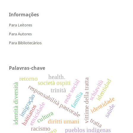
Informações
Para Leitores
Para Autores
Para Bibliotecários
Palavras-chave
health.
retorno
vittime della tratta
identidad
rede social
schiavitù
società ospiti
identità diversità
responsabilità pastorale
trinità
família
imigração
identidade
etnicidade
saúde
haitianos
cultura
tratta
diritti umani
racismo
pueblos indígenas