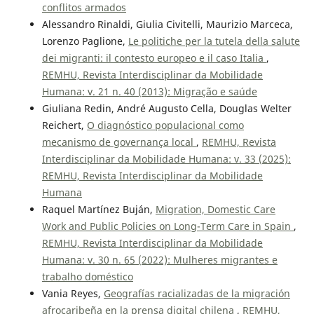
conflitos armados
Alessandro Rinaldi, Giulia Civitelli, Maurizio Marceca,
Lorenzo Paglione,
Le politiche per la tutela della salute
dei migranti: il contesto europeo e il caso Italia
,
REMHU, Revista Interdisciplinar da Mobilidade
Humana: v. 21 n. 40 (2013): Migração e saúde
Giuliana Redin, André Augusto Cella, Douglas Welter
Reichert,
O diagnóstico populacional como
mecanismo de governança local
,
REMHU, Revista
Interdisciplinar da Mobilidade Humana: v. 33 (2025):
REMHU, Revista Interdisciplinar da Mobilidade
Humana
Raquel Martínez Buján,
Migration, Domestic Care
Work and Public Policies on Long-Term Care in Spain
,
REMHU, Revista Interdisciplinar da Mobilidade
Humana: v. 30 n. 65 (2022): Mulheres migrantes e
trabalho doméstico
Vania Reyes,
Geografías racializadas de la migración
afrocaribeña en la prensa digital chilena
,
REMHU,