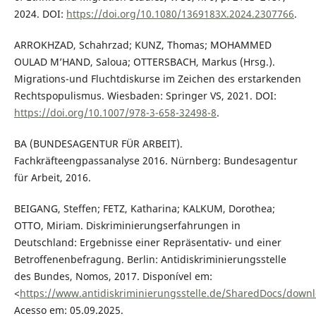
2024. DOI:
https://doi.org/10.1080/1369183X.2024.2307766
.
ARROKHZAD, Schahrzad; KUNZ, Thomas; MOHAMMED
OULAD M’HAND, Saloua; OTTERSBACH, Markus (Hrsg.).
Migrations-und Fluchtdiskurse im Zeichen des erstarkenden
Rechtspopulismus. Wiesbaden: Springer VS, 2021. DOI:
https://doi.org/10.1007/978-3-658-32498-8
.
BA (BUNDESAGENTUR FÜR ARBEIT).
Fachkräfteengpassanalyse 2016. Nürnberg: Bundesagentur
für Arbeit, 2016.
BEIGANG, Steffen; FETZ, Katharina; KALKUM, Dorothea;
OTTO, Miriam. Diskriminierungserfahrungen in
Deutschland: Ergebnisse einer Repräsentativ- und einer
Betroffenenbefragung. Berlin: Antidiskriminierungsstelle
des Bundes, Nomos, 2017. Disponível em:
<
https://www.antidiskriminierungsstelle.de/SharedDocs/downl
Acesso em: 05.09.2025.