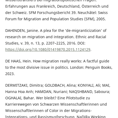
Erfahrungen aus Frankreich, Deutschland, Österreich und
der Schweiz. SFM Forschungsbericht 39. Neuchâtel: Swiss
Forum for Migration and Population Studies (SFM), 2005.
DAHINDEN, Janine. A plea for the ‘de-migranticization’ of
research on migration and integration. Ethnic and Racial
Studies, v. 39, n. 13, p. 2207–2225, 2016. DOI:
https://doi.org/10.1080/01419870.2015.1124129
.
DE HAAS, Hein. How migration really works: A factful guide
to the most divisive issue in politics. London: Penguin Books,
2023.
DERMITZAKI, Dimitra; GOLDBACH, Alina; KONYALI, Ali; MAI,
Hanna Hoa Anh; HAMDAN, Nuriani; NAQSHBAND, Saboura;
OGHALAI, Bahar. Wer bleibt? Eine Pilotstudie zu
Karrierewegen von Schwarzen Wissenschaftlerinnen und
Wissenschaftlerinnen of Color in der Migrations-
Integrations- und Rassismusforschung. NaDiRa Working