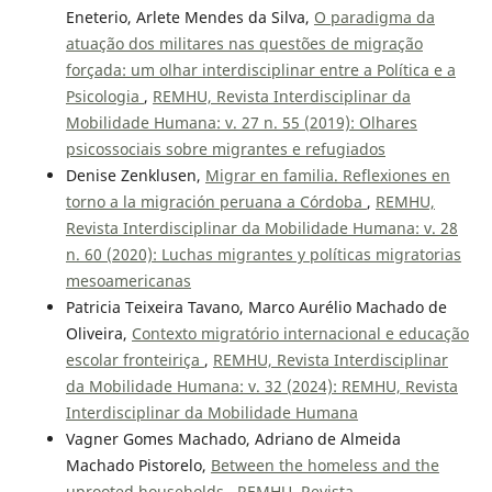
Eneterio, Arlete Mendes da Silva,
O paradigma da
atuação dos militares nas questões de migração
forçada: um olhar interdisciplinar entre a Política e a
Psicologia
,
REMHU, Revista Interdisciplinar da
Mobilidade Humana: v. 27 n. 55 (2019): Olhares
psicossociais sobre migrantes e refugiados
Denise Zenklusen,
Migrar en familia. Reflexiones en
torno a la migración peruana a Córdoba
,
REMHU,
Revista Interdisciplinar da Mobilidade Humana: v. 28
n. 60 (2020): Luchas migrantes y políticas migratorias
mesoamericanas
Patricia Teixeira Tavano, Marco Aurélio Machado de
Oliveira,
Contexto migratório internacional e educação
escolar fronteiriça
,
REMHU, Revista Interdisciplinar
da Mobilidade Humana: v. 32 (2024): REMHU, Revista
Interdisciplinar da Mobilidade Humana
Vagner Gomes Machado, Adriano de Almeida
Machado Pistorelo,
Between the homeless and the
uprooted households
,
REMHU, Revista