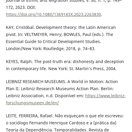
Journal of Ethnic and Migration Studies, v. 50, n. 1, p. 149–
172, 2023. DOI:
https://doi.org/10.1080/1369183X.2023.2263830
.
KAY, Cristóbal. Development theory: the Latin American
pivot. In: VELTMEYER, Henry; BOWLES, Paul (eds.). The
Essential Guide to Critical Development Studies.
London/New York: Routledge, 2018, p. 74–83.
KEYES, Ralph. The post-truth era: dishonesty and deception
in contemporary life. New York: St. Martin’s Press, 2004.
LEIBNIZ RESEARCH MUSEUMS. A World in Motion: Action
Plan II. Leibniz Research Museums Action Plan. Berlin:
Leibniz Association, n.d. Disponível em:
https://www.leibniz-
forschungsmuseen.de/en/
LEITE, FERREIRA, Rafael. Não esqueçam o que ele escreveu:
o sociólogo Fernando Henrique Cardoso e a (prática da)
Teoria da Dependência. Temporalidades. Revista de