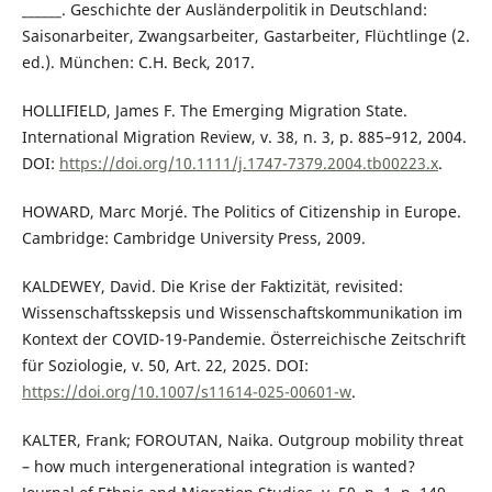
______. Geschichte der Ausländerpolitik in Deutschland:
Saisonarbeiter, Zwangsarbeiter, Gastarbeiter, Flüchtlinge (2.
ed.). München: C.H. Beck, 2017.
HOLLIFIELD, James F. The Emerging Migration State.
International Migration Review, v. 38, n. 3, p. 885–912, 2004.
DOI:
https://doi.org/10.1111/j.1747-7379.2004.tb00223.x
.
HOWARD, Marc Morjé. The Politics of Citizenship in Europe.
Cambridge: Cambridge University Press, 2009.
KALDEWEY, David. Die Krise der Faktizität, revisited:
Wissenschaftsskepsis und Wissenschaftskommunikation im
Kontext der COVID-19-Pandemie. Österreichische Zeitschrift
für Soziologie, v. 50, Art. 22, 2025. DOI:
https://doi.org/10.1007/s11614-025-00601-w
.
KALTER, Frank; FOROUTAN, Naika. Outgroup mobility threat
– how much intergenerational integration is wanted?