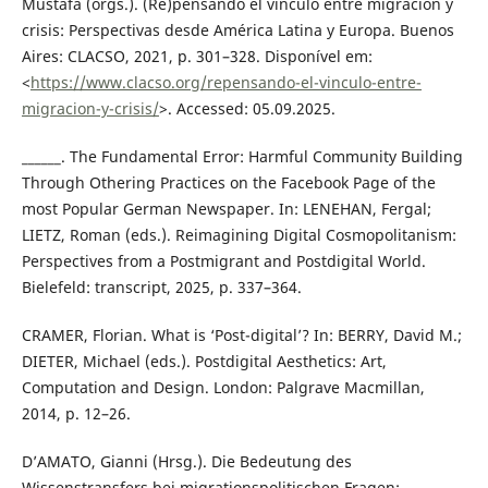
Mustafa (orgs.). (Re)pensando el vínculo entre migración y
crisis: Perspectivas desde América Latina y Europa. Buenos
Aires: CLACSO, 2021, p. 301–328. Disponível em:
<
https://www.clacso.org/repensando-el-vinculo-entre-
migracion-y-crisis/
>. Accessed: 05.09.2025.
______. The Fundamental Error: Harmful Community Building
Through Othering Practices on the Facebook Page of the
most Popular German Newspaper. In: LENEHAN, Fergal;
LIETZ, Roman (eds.). Reimagining Digital Cosmopolitanism:
Perspectives from a Postmigrant and Postdigital World.
Bielefeld: transcript, 2025, p. 337–364.
CRAMER, Florian. What is ‘Post-digital’? In: BERRY, David M.;
DIETER, Michael (eds.). Postdigital Aesthetics: Art,
Computation and Design. London: Palgrave Macmillan,
2014, p. 12–26.
D’AMATO, Gianni (Hrsg.). Die Bedeutung des
Wissenstransfers bei migrationspolitischen Fragen: