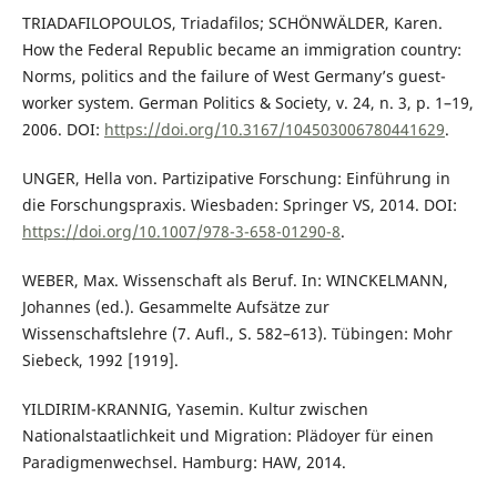
TRIADAFILOPOULOS, Triadafilos; SCHÖNWÄLDER, Karen.
How the Federal Republic became an immigration country:
Norms, politics and the failure of West Germany’s guest-
worker system. German Politics & Society, v. 24, n. 3, p. 1–19,
2006. DOI:
https://doi.org/10.3167/104503006780441629
.
UNGER, Hella von. Partizipative Forschung: Einführung in
die Forschungspraxis. Wiesbaden: Springer VS, 2014. DOI:
https://doi.org/10.1007/978-3-658-01290-8
.
WEBER, Max. Wissenschaft als Beruf. In: WINCKELMANN,
Johannes (ed.). Gesammelte Aufsätze zur
Wissenschaftslehre (7. Aufl., S. 582–613). Tübingen: Mohr
Siebeck, 1992 [1919].
YILDIRIM-KRANNIG, Yasemin. Kultur zwischen
Nationalstaatlichkeit und Migration: Plädoyer für einen
Paradigmenwechsel. Hamburg: HAW, 2014.