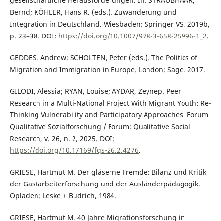
gesellschaftliche Herausforderungen. In: STRAUBHAAR,
Bernd; KÖHLER, Hans R. (eds.). Zuwanderung und
Integration in Deutschland. Wiesbaden: Springer VS, 2019b,
p. 23–38. DOI:
https://doi.org/10.1007/978-3-658-25996-1_2
.
GEDDES, Andrew; SCHOLTEN, Peter (eds.). The Politics of
Migration and Immigration in Europe. London: Sage, 2017.
GILODI, Alessia; RYAN, Louise; AYDAR, Zeynep. Peer
Research in a Multi-National Project With Migrant Youth: Re-
Thinking Vulnerability and Participatory Approaches. Forum
Qualitative Sozialforschung / Forum: Qualitative Social
Research, v. 26, n. 2, 2025. DOI:
https://doi.org/10.17169/fqs-26.2.4276
.
GRIESE, Hartmut M. Der gläserne Fremde: Bilanz und Kritik
der Gastarbeiterforschung und der Ausländerpädagogik.
Opladen: Leske + Budrich, 1984.
GRIESE, Hartmut M. 40 Jahre Migrationsforschung in