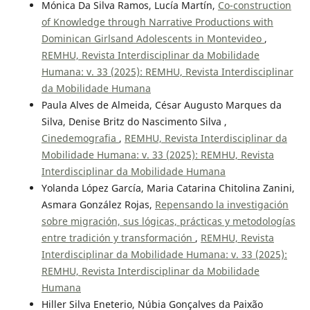
Mónica Da Silva Ramos, Lucía Martín,
Co-construction
of Knowledge through Narrative Productions with
Dominican Girlsand Adolescents in Montevideo
,
REMHU, Revista Interdisciplinar da Mobilidade
Humana: v. 33 (2025): REMHU, Revista Interdisciplinar
da Mobilidade Humana
Paula Alves de Almeida, César Augusto Marques da
Silva, Denise Britz do Nascimento Silva ,
Cinedemografia
,
REMHU, Revista Interdisciplinar da
Mobilidade Humana: v. 33 (2025): REMHU, Revista
Interdisciplinar da Mobilidade Humana
Yolanda López García, Maria Catarina Chitolina Zanini,
Asmara González Rojas,
Repensando la investigación
sobre migración, sus lógicas, prácticas y metodologías
entre tradición y transformación
,
REMHU, Revista
Interdisciplinar da Mobilidade Humana: v. 33 (2025):
REMHU, Revista Interdisciplinar da Mobilidade
Humana
Hiller Silva Eneterio, Núbia Gonçalves da Paixão