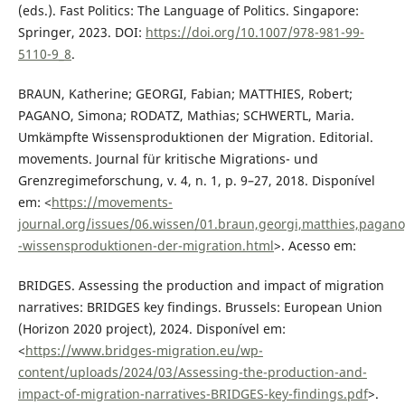
(eds.). Fast Politics: The Language of Politics. Singapore:
Springer, 2023. DOI:
https://doi.org/10.1007/978-981-99-
5110-9_8
.
BRAUN, Katherine; GEORGI, Fabian; MATTHIES, Robert;
PAGANO, Simona; RODATZ, Mathias; SCHWERTL, Maria.
Umkämpfte Wissensproduktionen der Migration. Editorial.
movements. Journal für kritische Migrations- und
Grenzregimeforschung, v. 4, n. 1, p. 9–27, 2018. Disponível
em: <
https://movements-
journal.org/issues/06.wissen/01.braun,georgi,matthies,pagano
-wissensproduktionen-der-migration.html
>. Acesso em:
BRIDGES. Assessing the production and impact of migration
narratives: BRIDGES key findings. Brussels: European Union
(Horizon 2020 project), 2024. Disponível em:
<
https://www.bridges-migration.eu/wp-
content/uploads/2024/03/Assessing-the-production-and-
impact-of-migration-narratives-BRIDGES-key-findings.pdf
>.