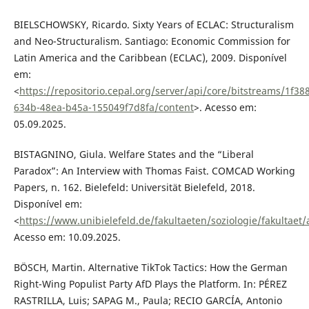
BIELSCHOWSKY, Ricardo. Sixty Years of ECLAC: Structuralism
and Neo-Structuralism. Santiago: Economic Commission for
Latin America and the Caribbean (ECLAC), 2009. Disponível
em:
<
https://repositorio.cepal.org/server/api/core/bitstreams/1f38
634b-48ea-b45a-155049f7d8fa/content
>. Acesso em:
05.09.2025.
BISTAGNINO, Giula. Welfare States and the “Liberal
Paradox”: An Interview with Thomas Faist. COMCAD Working
Papers, n. 162. Bielefeld: Universität Bielefeld, 2018.
Disponível em:
<
https://www.unibielefeld.de/fakultaeten/soziologie/fakultae
Acesso em: 10.09.2025.
BÖSCH, Martin. Alternative TikTok Tactics: How the German
Right-Wing Populist Party AfD Plays the Platform. In: PÉREZ
RASTRILLA, Luis; SAPAG M., Paula; RECIO GARCÍA, Antonio