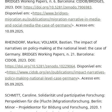
BRIDGES Working Papers, n. 6. Barcelona: CIDOB/BRIDGES,
2023. DOI:
https://doi.org/10.5281/zenodo.7906983
.
Disponível em: <
https://www.bridges-
migration.eu/publications/migration-narrative-in-media-
and-social-media-the-case-of-germany/
>. Acesso em:
10.09.2025.
RHEINDORF, Markus; VOLLMER, Bastian. The impact of
narratives on policy-making at the national level: the case of
Germany. BRIDGES Working Papers, n. 21. Barcelona:
CIDOB, 2023. DOI:
https://doi.org/10.5281/zenodo.10229064
. Disponível em:
<
https://www.cidob.org/en/publications/impact-narratives-
policy-making-national-level-case-germany
>. Acesso em:
05.09.2025.
SCHMITT, Caroline. Solidarität und partizipative Forschung:
Perspektiven für die (Flucht-)Migrationsforschung. Berlin:
Minor – Projektkontor für Bildung und Forschung, 2020. 1