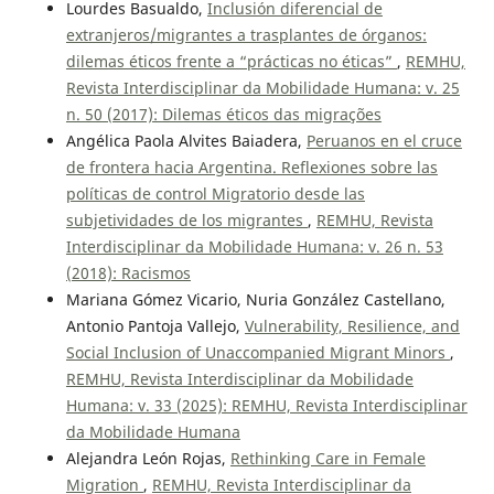
Lourdes Basualdo,
Inclusión diferencial de
extranjeros/migrantes a trasplantes de órganos:
dilemas éticos frente a “prácticas no éticas”
,
REMHU,
Revista Interdisciplinar da Mobilidade Humana: v. 25
n. 50 (2017): Dilemas éticos das migrações
Angélica Paola Alvites Baiadera,
Peruanos en el cruce
de frontera hacia Argentina. Reflexiones sobre las
políticas de control Migratorio desde las
subjetividades de los migrantes
,
REMHU, Revista
Interdisciplinar da Mobilidade Humana: v. 26 n. 53
(2018): Racismos
Mariana Gómez Vicario, Nuria González Castellano,
Antonio Pantoja Vallejo,
Vulnerability, Resilience, and
Social Inclusion of Unaccompanied Migrant Minors
,
REMHU, Revista Interdisciplinar da Mobilidade
Humana: v. 33 (2025): REMHU, Revista Interdisciplinar
da Mobilidade Humana
Alejandra León Rojas,
Rethinking Care in Female
Migration
,
REMHU, Revista Interdisciplinar da