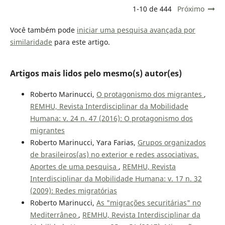
1-10 de 444
Próximo
Você também pode
iniciar uma pesquisa avançada por
similaridade
para este artigo.
Artigos mais lidos pelo mesmo(s) autor(es)
Roberto Marinucci,
O protagonismo dos migrantes
,
REMHU, Revista Interdisciplinar da Mobilidade
Humana: v. 24 n. 47 (2016): O protagonismo dos
migrantes
Roberto Marinucci, Yara Farias,
Grupos organizados
de brasileiros(as) no exterior e redes associativas.
Aportes de uma pesquisa
,
REMHU, Revista
Interdisciplinar da Mobilidade Humana: v. 17 n. 32
(2009): Redes migratórias
Roberto Marinucci,
As "migrações securitárias" no
Mediterrâneo
,
REMHU, Revista Interdisciplinar da