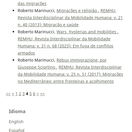
das migrações
Roberto Marinucci,
Migrações e religião
,
REMHU,
Revista Interdisciplinar da Mobilidade Humana: v. 21
n. 40 (2013): Migração e saúde
Roberto Marinucci,
Wars, hysterias and mobilities
,
REMHU, Revista Interdisciplinar da Mobilidade
Humana: v. 31 n. 68 (2023): Em fuga de conflitos
armados
Roberto Marinucci,
Rebus immigrazione, por
Giuseppe Sciortino
,
REMHU, Revista Interdisciplinar
da Mobilidade Humana: v. 25 n. 51 (2017): Migrações
no Mediterrâneo: entre fronteiras e acolhimento
<<
<
1
2
3
4
5
6
>
>>
Idioma
English
Español