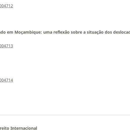
0004712
ado em Moçambique: uma reflexão sobre a situação dos desloca
0004713
0004714
eito Internacional