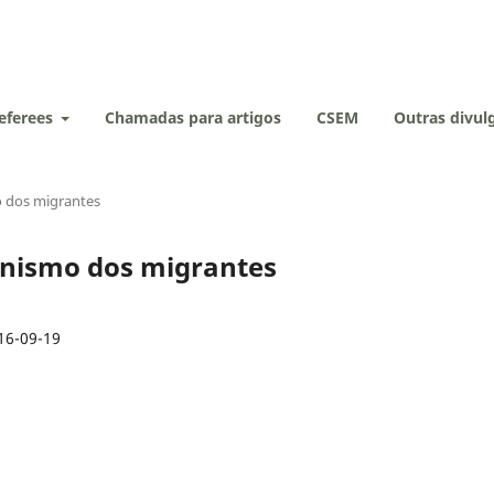
eferees
Chamadas para artigos
CSEM
Outras divu
o dos migrantes
gonismo dos migrantes
16-09-19