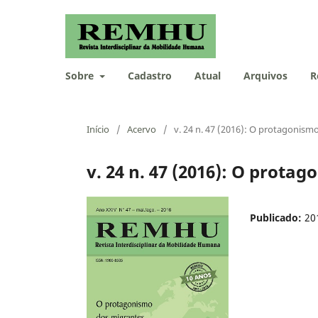
Sobre
Cadastro
Atual
Arquivos
R
Início
/
Acervo
/
v. 24 n. 47 (2016): O protagonism
v. 24 n. 47 (2016): O prota
Publicado:
20