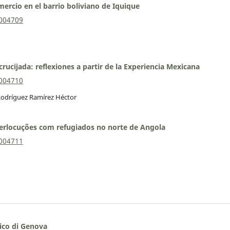
mercio en el barrio boliviano de Iquique
0004709
crucijada: reflexiones a partir de la Experiencia Mexicana
0004710
Rodríguez Ramírez Héctor
nterlocuções com refugiados no norte de Angola
0004711
tico di Genova