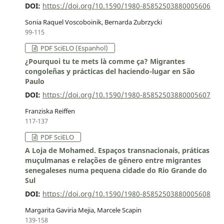
DOI:
https://doi.org/10.1590/1980-85852503880005606
Sonia Raquel Voscoboinik, Bernarda Zubrzycki
99-115
PDF SciELO (Espanhol)
¿Pourquoi tu te mets là comme ça? Migrantes
congoleñas y prácticas del haciendo-lugar en São
Paulo
DOI:
https://doi.org/10.1590/1980-85852503880005607
Franziska Reiffen
117-137
PDF SciELO
A Loja de Mohamed. Espaços transnacionais, práticas
muçulmanas e relações de gênero entre migrantes
senegaleses numa pequena cidade do Rio Grande do
Sul
DOI:
https://doi.org/10.1590/1980-85852503880005608
Margarita Gaviria Mejia, Marcele Scapin
139-158