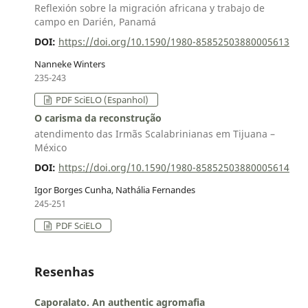
Reflexión sobre la migración africana y trabajo de
campo en Darién, Panamá
DOI:
https://doi.org/10.1590/1980-85852503880005613
Nanneke Winters
235-243
PDF SciELO (Espanhol)
O carisma da reconstrução
atendimento das Irmãs Scalabrinianas em Tijuana –
México
DOI:
https://doi.org/10.1590/1980-85852503880005614
Igor Borges Cunha, Nathália Fernandes
245-251
PDF SciELO
Resenhas
Caporalato. An authentic agromafia