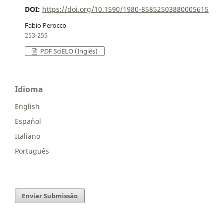
DOI:
https://doi.org/10.1590/1980-85852503880005615
Fabio Perocco
253-255
PDF SciELO (Inglês)
Idioma
English
Español
Italiano
Português
Enviar Submissão