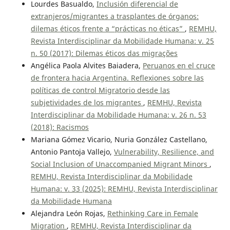
Lourdes Basualdo,
Inclusión diferencial de
extranjeros/migrantes a trasplantes de órganos:
dilemas éticos frente a “prácticas no éticas”
,
REMHU,
Revista Interdisciplinar da Mobilidade Humana: v. 25
n. 50 (2017): Dilemas éticos das migrações
Angélica Paola Alvites Baiadera,
Peruanos en el cruce
de frontera hacia Argentina. Reflexiones sobre las
políticas de control Migratorio desde las
subjetividades de los migrantes
,
REMHU, Revista
Interdisciplinar da Mobilidade Humana: v. 26 n. 53
(2018): Racismos
Mariana Gómez Vicario, Nuria González Castellano,
Antonio Pantoja Vallejo,
Vulnerability, Resilience, and
Social Inclusion of Unaccompanied Migrant Minors
,
REMHU, Revista Interdisciplinar da Mobilidade
Humana: v. 33 (2025): REMHU, Revista Interdisciplinar
da Mobilidade Humana
Alejandra León Rojas,
Rethinking Care in Female
Migration
,
REMHU, Revista Interdisciplinar da