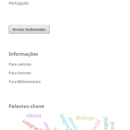
Português
Enviar Submissão
Informações
Para Leitores
Para Autores
Para Bibliotecários
Palavras-chave
migração
return
dialogo
etnicidade
imigração