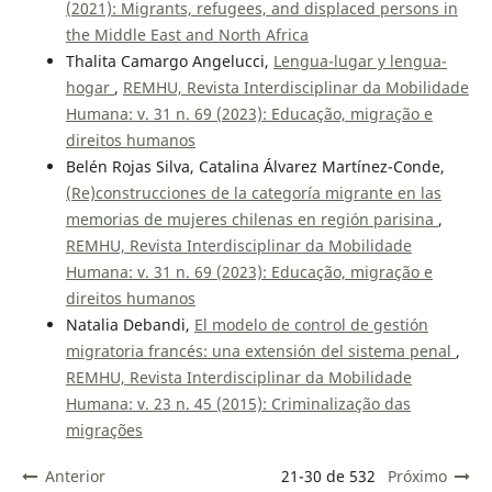
(2021): Migrants, refugees, and displaced persons in
the Middle East and North Africa
Thalita Camargo Angelucci,
Lengua-lugar y lengua-
hogar
,
REMHU, Revista Interdisciplinar da Mobilidade
Humana: v. 31 n. 69 (2023): Educação, migração e
direitos humanos
Belén Rojas Silva, Catalina Álvarez Martínez-Conde,
(Re)construcciones de la categoría migrante en las
memorias de mujeres chilenas en región parisina
,
REMHU, Revista Interdisciplinar da Mobilidade
Humana: v. 31 n. 69 (2023): Educação, migração e
direitos humanos
Natalia Debandi,
El modelo de control de gestión
migratoria francés: una extensión del sistema penal
,
REMHU, Revista Interdisciplinar da Mobilidade
Humana: v. 23 n. 45 (2015): Criminalização das
migrações
Anterior
21-30 de 532
Próximo