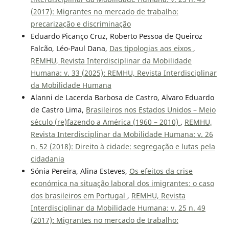
(2017): Migrantes no mercado de trabalho:
precarização e discriminação
Eduardo Picanço Cruz, Roberto Pessoa de Queiroz
Falcão, Léo-Paul Dana,
Das tipologias aos eixos
,
REMHU, Revista Interdisciplinar da Mobilidade
Humana: v. 33 (2025): REMHU, Revista Interdisciplinar
da Mobilidade Humana
Alanni de Lacerda Barbosa de Castro, Alvaro Eduardo
de Castro Lima,
Brasileiros nos Estados Unidos – Meio
século (re)fazendo a América (1960 – 2010)
,
REMHU,
Revista Interdisciplinar da Mobilidade Humana: v. 26
n. 52 (2018): Direito à cidade: segregação e lutas pela
cidadania
Sónia Pereira, Alina Esteves,
Os efeitos da crise
económica na situação laboral dos imigrantes: o caso
dos brasileiros em Portugal
,
REMHU, Revista
Interdisciplinar da Mobilidade Humana: v. 25 n. 49
(2017): Migrantes no mercado de trabalho: