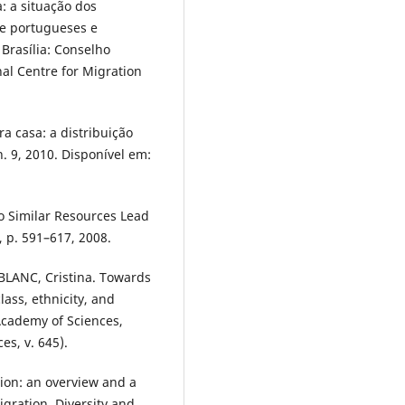
: a situação dos
de portugueses e
 Brasília: Conselho
nal Centre for Migration
a casa: a distribuição
n. 9, 2010. Disponível em:
do Similar Resources Lead
 p. 591–617, 2008.
BLANC, Cristina. Towards
lass, ethnicity, and
Academy of Sciences,
es, v. 645).
tion: an overview and a
gration, Diversity and