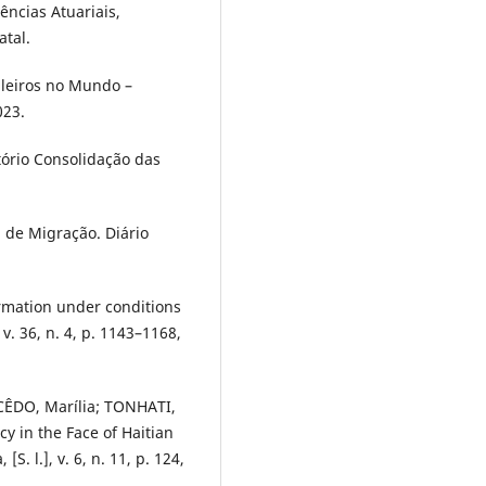
ncias Atuariais,
atal.
ileiros no Mundo –
023.
tório Consolidação das
i de Migração. Diário
rmation under conditions
v. 36, n. 4, p. 1143–1168,
ÊDO, Marília; TONHATI,
cy in the Face of Haitian
S. l.], v. 6, n. 11, p. 124,