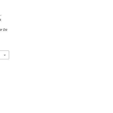
.
a
ar Da