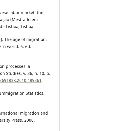
uese labor market: the
rtação (Mestrado em
 de Lisboa, Lisboa.
J. The age of migration:
rn world. 6. ed.
on processes: a
n Studies, v. 36, n. 10, p.
1369183X.2010.489361
.
migration Statistics.
ernational migration and
rsity Press, 2000.