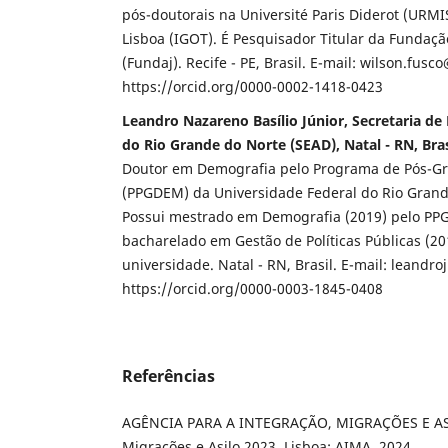
pós-doutorais na Université Paris Diderot (URMI
Lisboa (IGOT). É Pesquisador Titular da Funda
(Fundaj). Recife - PE, Brasil. E-mail: wilson.fusc
https://orcid.org/0000-0002-1418-0423
Leandro Nazareno Basílio Júnior, Secretaria d
do Rio Grande do Norte (SEAD), Natal - RN, Bras
Doutor em Demografia pelo Programa de Pós-G
(PPGDEM) da Universidade Federal do Rio Grand
Possui mestrado em Demografia (2019) pelo P
bacharelado em Gestão de Políticas Públicas (2
universidade. Natal - RN, Brasil. E-mail: leandr
https://orcid.org/0000-0003-1845-0408
Referências
AGÊNCIA PARA A INTEGRAÇÃO, MIGRAÇÕES E ASIL
Migrações e Asilo 2023. Lisboa: AIMA, 2024.