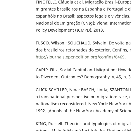
FINOTELLI, Cláudia et al. Migração Brasil–Europa
migrantes brasileiros na Espanha e Portugal e 
espanhóis no Brasil: aspectos legais e vivências.
Nacional de Imigração (CNIg); Viena: Internatio
Policy Development (ICMPD), 2013.
FUSCO, Wilson.; SOUCHAUD, Sylvain. De volta par
dos brasileiros retornados do exterior. Confins, 
http://journals.openedition.org/confins/6469
.
GARIP, Filiz. Social Capital and Migration: How 
to Divergent Outcomes? Demography, v. 45, n. 3,
GLICK SCHILLER, Nina; BASCH, Linda; SZANTON 
a transnational perspective on migration: race, c
nationalism reconsidered. New York: New York 
1992. (Annals of the New York Academy of Scienc
KING, Russell. Theories and typologies of migra
primer. Malmö: Malmö Institute for Studies of Mi