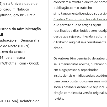
concedem à revista o direito de prime
S) e na Universidade de
publicação, com o trabalho
ção Joaquim Nabuco
simultaneamente licenciado sob a
Lic
o@fundaj.gov.br - Orcid:
Creative Commons do tipo atribuição
que permite que os artigos sejam
e Estado da Administração
reutilizados e distribuídos sem restriç
il
desde que seja reconhecida a autoria
raduação em Demografia
o trabalho original seja corretamente
e do Norte (UFRN).
citado.
PGDem da UFRN e
016) pela mesma
Os Autores têm permissão de autoar
ojr7@hotmail.com - Orcid:
seus manuscritos aceitos, publicando
em blogs pessoais, repositórios
institucionais e mídias sociais acadêm
bem como postando-os em suas mídi
sociais pessoais, desde que seja incluí
citação completa da versão original d
revista.
O (AIMA). Relatório de