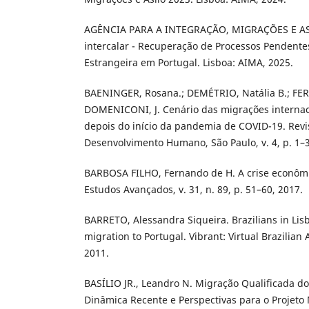
AGÊNCIA PARA A INTEGRAÇÃO, MIGRAÇÕES E ASIL
intercalar - Recuperação de Processos Pendent
Estrangeira em Portugal. Lisboa: AIMA, 2025.
BAENINGER, Rosana.; DEMÉTRIO, Natália B.; FE
DOMENICONI, J. Cenário das migrações internaci
depois do início da pandemia de COVID-19. Revis
Desenvolvimento Humano, São Paulo, v. 4, p. 1–3
BARBOSA FILHO, Fernando de H. A crise econôm
Estudos Avançados, v. 31, n. 89, p. 51–60, 2017.
BARRETO, Alessandra Siqueira. Brazilians in Lis
migration to Portugal. Vibrant: Virtual Brazilian A
2011.
BASÍLIO JR., Leandro N. Migração Qualificada do 
Dinâmica Recente e Perspectivas para o Projeto 