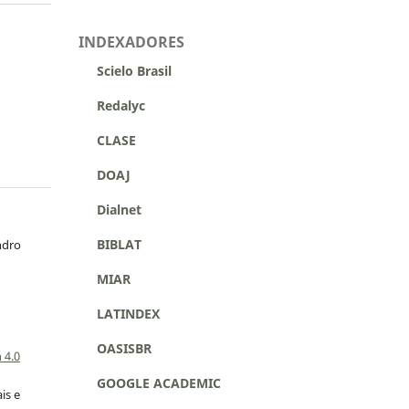
INDEXADORES
Scielo Brasil
Redalyc
CLASE
DOAJ
Dialnet
BIBLAT
ndro
MIAR
LATINDEX
a
OASISBR
 4.0
GOOGLE ACADEMIC
is e