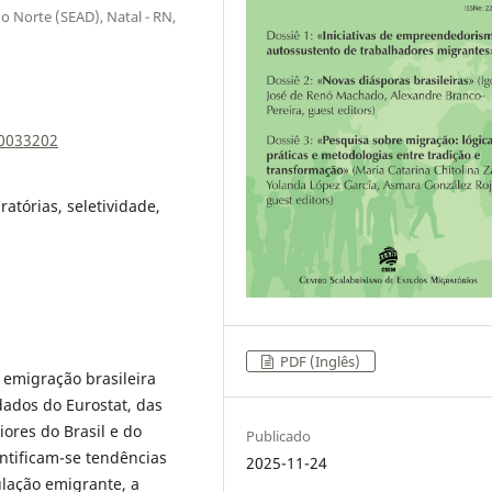
o Norte (SEAD), Natal - RN,
00033202
atórias, seletividade,
PDF (Inglês)
 emigração brasileira
ados do Eurostat, das
ores do Brasil e do
Publicado
entificam-se tendências
2025-11-24
lação emigrante, a