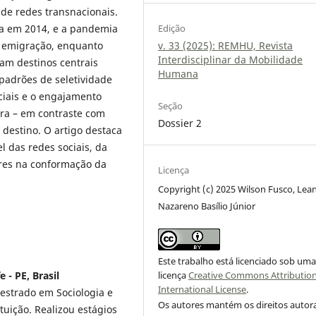
 de redes transnacionais.
ada em 2014, e a pandemia
Edição
 emigração, enquanto
v. 33 (2025): REMHU, Revista
Interdisciplinar da Mobilidade
ram destinos centrais
Humana
 padrões de seletividade
iciais e o engajamento
Seção
ora – em contraste com
Dossier 2
 destino. O artigo destaca
l das redes sociais, da
ares na conformação da
Licença
Copyright (c) 2025 Wilson Fusco, Lea
Nazareno Basílio Júnior
Este trabalho está licenciado sob um
- PE, Brasil
licença
Creative Commons Attribution
International License
.
strado em Sociologia e
Os autores mantém os direitos autora
uição. Realizou estágios