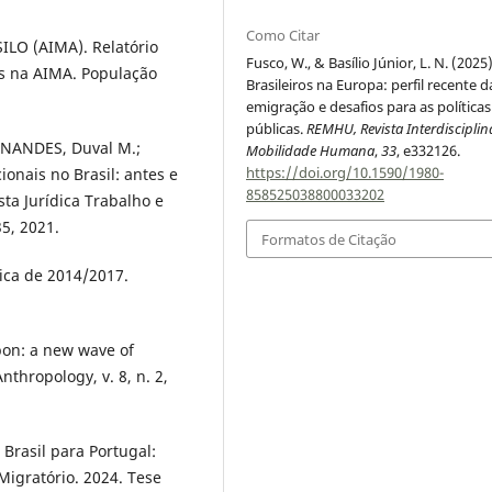
Como Citar
O (AIMA). Relatório
Fusco, W., & Basílio Júnior, L. N. (2025)
es na AIMA. População
Brasileiros na Europa: perfil recente d
emigração e desafios para as políticas
públicas.
REMHU, Revista Interdisciplin
RNANDES, Duval M.;
Mobilidade Humana
,
33
, e332126.
https://doi.org/10.1590/1980-
onais no Brasil: antes e
858525038800033202
ta Jurídica Trabalho e
5, 2021.
Formatos de Citação
ica de 2014/2017.
bon: a new wave of
nthropology, v. 8, n. 2,
Brasil para Portugal:
Migratório. 2024. Tese