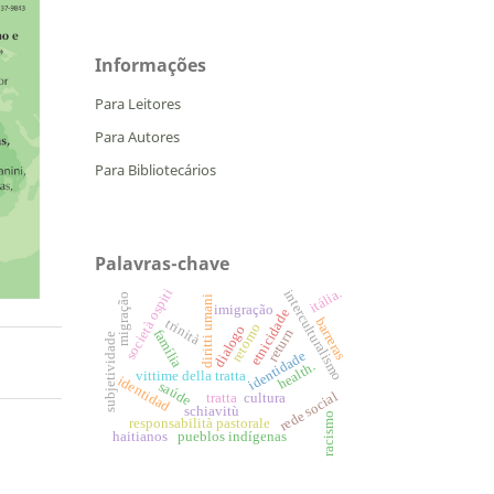
Informações
Para Leitores
Para Autores
Para Bibliotecários
Palavras-chave
itália.
società ospiti
interculturalismo
migração
diritti umani
imigração
etnicidade
barreras
trinità
retorno
dialogo
return
família
subjetividade
identidade
health.
vittime della tratta
identidad
saúde
rede social
tratta
cultura
schiavitù
racismo
responsabilità pastorale
haitianos
pueblos indígenas