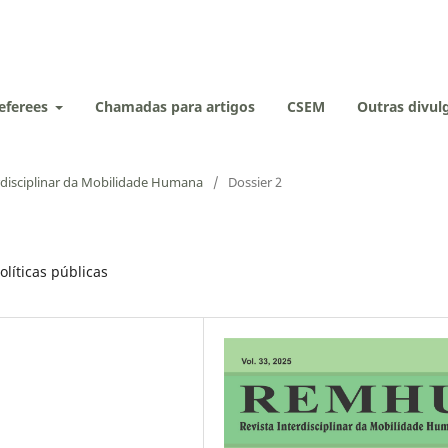
eferees
Chamadas para artigos
CSEM
Outras divu
rdisciplinar da Mobilidade Humana
/
Dossier 2
olíticas públicas