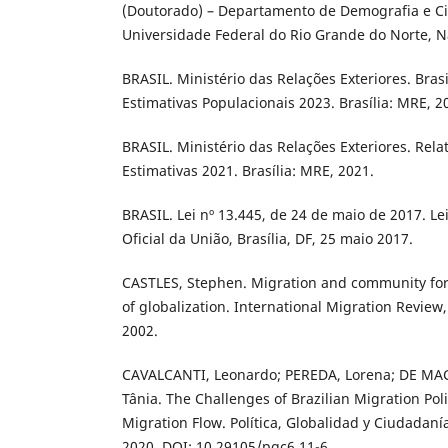
(Doutorado) – Departamento de Demografia e Ciê
Universidade Federal do Rio Grande do Norte, N
BRASIL. Ministério das Relações Exteriores. Bras
Estimativas Populacionais 2023. Brasília: MRE, 2
BRASIL. Ministério das Relações Exteriores. Rela
Estimativas 2021. Brasília: MRE, 2021.
BRASIL. Lei nº 13.445, de 24 de maio de 2017. Le
Oficial da União, Brasília, DF, 25 maio 2017.
CASTLES, Stephen. Migration and community fo
of globalization. International Migration Review, 
2002.
CAVALCANTI, Leonardo; PEREDA, Lorena; DE MAC
Tânia. The Challenges of Brazilian Migration Poli
Migration Flow. Política, Globalidad y Ciudadanía, [
2020. DOI: 10.29105/pgc6.11-6.