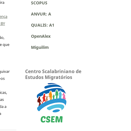
ira
SCOPUS
ANVUR: A
ença
 BY
QUALIS: A1
OpenAlex
ão,
 e que
Miguilim
Centro Scalabriniano de
quivar
Estudos Migratórios
-os
icas,
as
da a
a