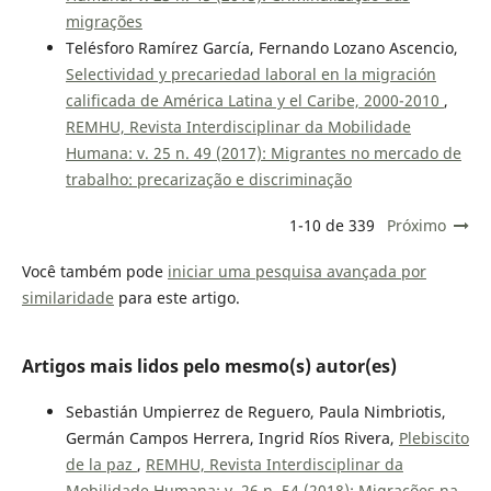
migrações
Telésforo Ramírez García, Fernando Lozano Ascencio,
Selectividad y precariedad laboral en la migración
calificada de América Latina y el Caribe, 2000-2010
,
REMHU, Revista Interdisciplinar da Mobilidade
Humana: v. 25 n. 49 (2017): Migrantes no mercado de
trabalho: precarização e discriminação
1-10 de 339
Próximo
Você também pode
iniciar uma pesquisa avançada por
similaridade
para este artigo.
Artigos mais lidos pelo mesmo(s) autor(es)
Sebastián Umpierrez de Reguero, Paula Nimbriotis,
Germán Campos Herrera, Ingrid Ríos Rivera,
Plebiscito
de la paz
,
REMHU, Revista Interdisciplinar da
Mobilidade Humana: v. 26 n. 54 (2018): Migrações na