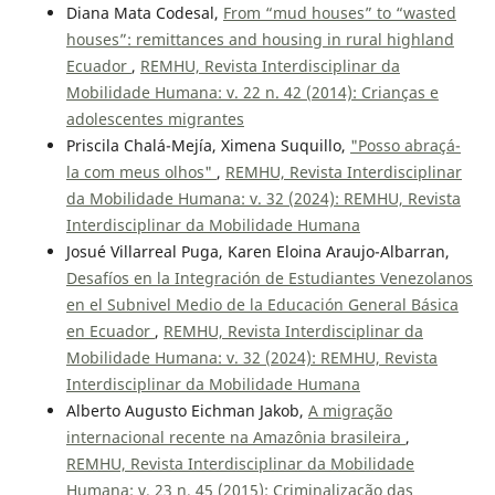
Diana Mata Codesal,
From “mud houses” to “wasted
houses”: remittances and housing in rural highland
Ecuador
,
REMHU, Revista Interdisciplinar da
Mobilidade Humana: v. 22 n. 42 (2014): Crianças e
adolescentes migrantes
Priscila Chalá-Mejía, Ximena Suquillo,
"Posso abraçá-
la com meus olhos"
,
REMHU, Revista Interdisciplinar
da Mobilidade Humana: v. 32 (2024): REMHU, Revista
Interdisciplinar da Mobilidade Humana
Josué Villarreal Puga, Karen Eloina Araujo-Albarran,
Desafíos en la Integración de Estudiantes Venezolanos
en el Subnivel Medio de la Educación General Básica
en Ecuador
,
REMHU, Revista Interdisciplinar da
Mobilidade Humana: v. 32 (2024): REMHU, Revista
Interdisciplinar da Mobilidade Humana
Alberto Augusto Eichman Jakob,
A migração
internacional recente na Amazônia brasileira
,
REMHU, Revista Interdisciplinar da Mobilidade
Humana: v. 23 n. 45 (2015): Criminalização das