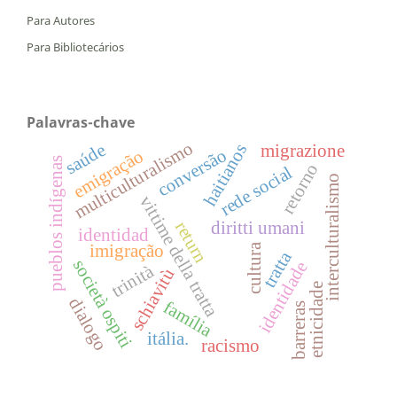
Para Autores
Para Bibliotecários
Palavras-chave
multiculturalismo
saúde
haitianos
migrazione
conversão
emigração
pueblos indígenas
retorno
rede social
interculturalismo
vittime della tratta
return
diritti umani
identidad
imigração
cultura
tratta
società ospiti
identidade
trinità
schiavitù
etnicidade
dialogo
família
barreras
itália.
racismo