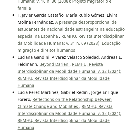
Humana: v. 16 n. 30 (2008): Projeto migratório e
família
F. Javier García Castaño, María Rubio Gómez, Elvira
Molina Fernández,
A presença desproporcional de
estudantes de nacionalidade estrangeira na educação
especial na Espanha
,
REMHU, Revista Interdisciplinar
da Mobilidade Humana: v. 31 n. 69 (2023): Educação,
migração e direitos humanos
Luciana Gandini, Álvarez Velasco Soledad, Andreas E.
Feldmann,
Beyond Darien
,
REMHU, Revista
Interdisciplinar da Mobilidade Humana: v. 32 (2024):
REMHU, Revista Interdisciplinar da Mobilidade
Humana
Lucía Pérez Martínez, Gabriel Redín , Jorge Enrique
Forero,
Reflections on the Relationship between
Climate Change and Mobilities
,
REMHU, Revista
Interdisciplinar da Mobilidade Humana: v. 32 (2024):
REMHU, Revista Interdisciplinar da Mobilidade
Humana