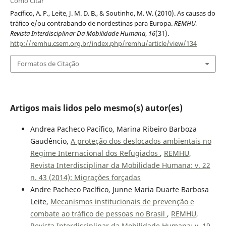
Como Citar
Pacífico, A. P., Leite, J. M. D. B., & Soutinho, M. W. (2010). As causas do
tráfico e/ou contrabando de nordestinas para Europa.
REMHU,
Revista Interdisciplinar Da Mobilidade Humana
,
16
(31).
http://remhu.csem.org.br/index.php/remhu/article/view/134
Formatos de Citação
Artigos mais lidos pelo mesmo(s) autor(es)
Andrea Pacheco Pacífico, Marina Ribeiro Barboza
Gaudêncio,
A proteção dos deslocados ambientais no
Regime Internacional dos Refugiados
,
REMHU,
Revista Interdisciplinar da Mobilidade Humana: v. 22
n. 43 (2014): Migrações forçadas
Andre Pacheco Pacífico, Junne Maria Duarte Barbosa
Leite,
Mecanismos institucionais de prevenção e
combate ao tráfico de pessoas no Brasil
,
REMHU,
Revista Interdisciplinar da Mobilidade Humana: v. 19