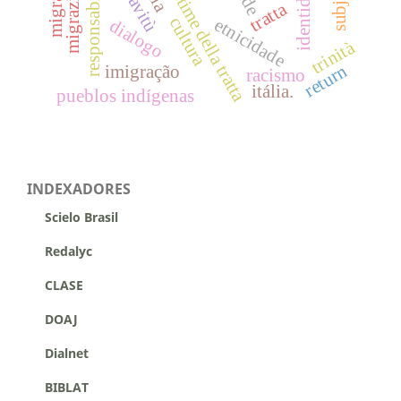
schiavitù
migração
migrazione
vittime della tratta
identidad
tratta
cultura
etnicidade
dialogo
trinità
return
imigração
racismo
itália.
pueblos indígenas
INDEXADORES
Scielo Brasil
Redalyc
CLASE
DOAJ
Dialnet
BIBLAT