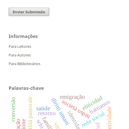
Enviar Submissão
Informações
Para Leitores
Para Autores
Para Bibliotecários
Palavras-chave
emigração
etnicidad
responsabilità pastorale
diritti umani
conversão
società ospiti
haitianos
saúde
subjetividade
identidade
retorno
rede social
família