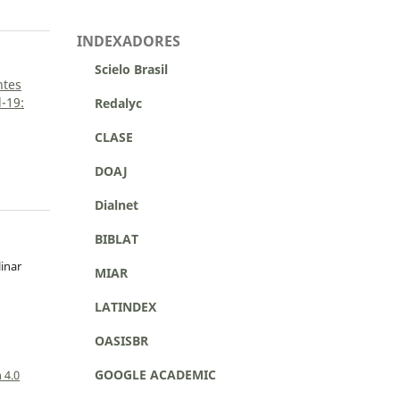
INDEXADORES
Scielo Brasil
ntes
-19:
Redalyc
CLASE
DOAJ
Dialnet
BIBLAT
linar
MIAR
LATINDEX
OASISBR
a
GOOGLE ACADEMIC
 4.0