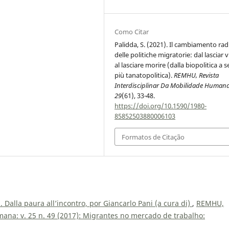
Como Citar
Palidda, S. (2021). Il cambiamento rad
delle politiche migratorie: dal lasciar 
al lasciare morire (dalla biopolitica a
più tanatopolitica).
REMHU, Revista
Interdisciplinar Da Mobilidade Human
29
(61), 33-48.
https://doi.org/10.1590/1980-
85852503880006103
Formatos de Citação
. Dalla paura all’incontro, por Giancarlo Pani (a cura di)
,
REMHU,
mana: v. 25 n. 49 (2017): Migrantes no mercado de trabalho: