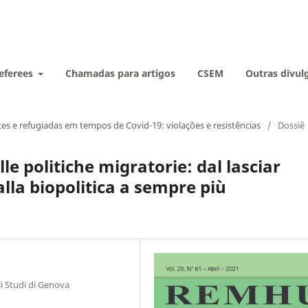
eferees
Chamadas para artigos
CSEM
Outras divu
tes e refugiadas em tempos de Covid-19: violações e resistências
/
Dossiê
le politiche migratorie: dal lasciar
alla biopolitica a sempre più
li Studi di Genova