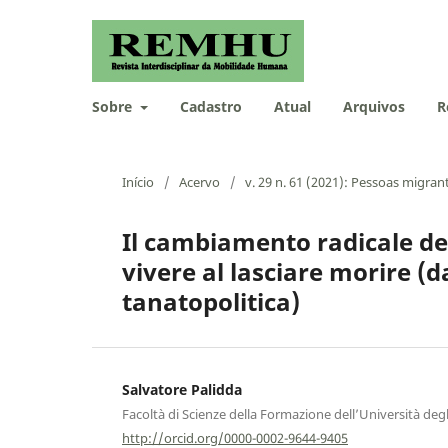
Sobre
Cadastro
Atual
Arquivos
R
Início
/
Acervo
/
v. 29 n. 61 (2021): Pessoas migran
Il cambiamento radicale del
vivere al lasciare morire (d
tanatopolitica)
Salvatore Palidda
Facoltà di Scienze della Formazione dell’Università deg
http://orcid.org/0000-0002-9644-9405