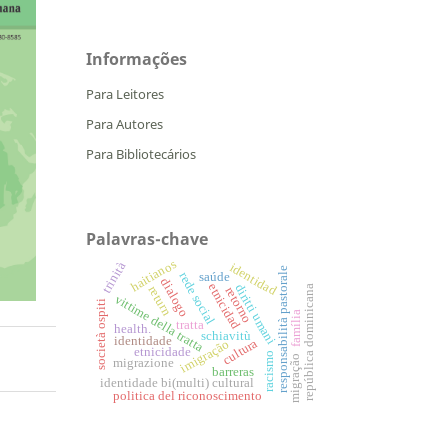
Informações
Para Leitores
Para Autores
Para Bibliotecários
Palavras-chave
haitianos
trinità
identidad
responsabilità pastorale
rede social
saúde
dialogo
etnicidad
diritti umani
república dominicana
return
retorno
vittime della tratta
società ospiti
família
tratta
health.
schiavitù
identidade
cultura
imigração
etnicidade
racismo
migração
migrazione
barreras
identidade bi(multi) cultural
politica del riconoscimento