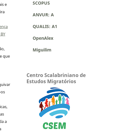
SCOPUS
is e
ira
ANVUR: A
QUALIS: A1
ença
 BY
OpenAlex
ão,
Miguilim
 e que
Centro Scalabriniano de
Estudos Migratórios
quivar
-os
icas,
as
da a
a