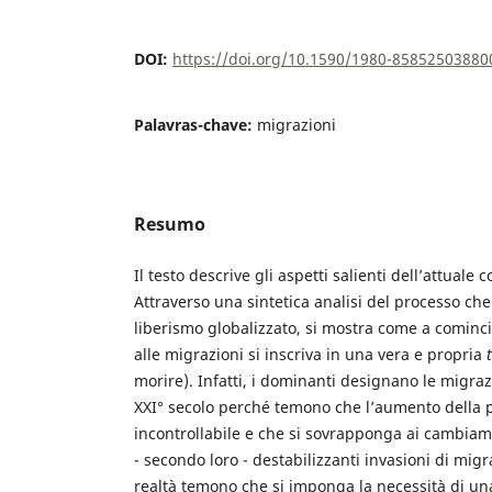
DOI:
https://doi.org/10.1590/1980-8585250388
Palavras-chave:
migrazioni
Resumo
Il testo descrive gli aspetti salienti dell’attual
Attraverso una sintetica analisi del processo che 
liberismo globalizzato, si mostra come a cominci
alle migrazioni si inscriva in una vera e propria
morire). Infatti, i dominanti designano le migra
XXI° secolo perché temono che l’aumento della 
incontrollabile e che si sovrapponga ai cambiam
- secondo loro - destabilizzanti invasioni di migra
realtà temono che si imponga la necessità di un