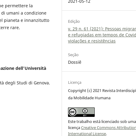
2021-05-12
be permettere la
i di umani a condizione
el pianeta e innanzitutto
Edição
terre rare.
v. 29 n. 61 (2021): Pessoas migra
e refugiadas em tempos de Covid
violações e resistências
Seção
Dossiê
mazione dell’Università
Licença
tà degli Studi di Genova.
Copyright (c) 2021 Revista Interdiscip
da Mobilidade Humana
Este trabalho está licenciado sob um
licença
Creative Commons Attribution
International License
.