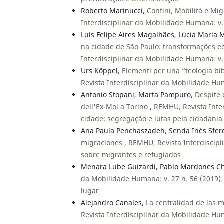
Roberto Marinucci,
Confini, Mobilità e Mi
Interdisciplinar da Mobilidade Humana: v. 
Luís Felipe Aires Magalhães, Lúcia Mari
na cidade de São Paulo: transformações e
Interdisciplinar da Mobilidade Humana: v. 
Urs Köppel,
Elementi per una “teologia bibl
Revista Interdisciplinar da Mobilidade Hum
Antonio Stopani, Marta Pampuro,
Despite 
dell'Ex-Moi a Torino
,
REMHU, Revista Inter
cidade: segregação e lutas pela cidadania
Ana Paula Penchaszadeh, Senda Inés Sfer
migraciones
,
REMHU, Revista Interdiscipl
sobre migrantes e refugiados
Menara Lube Guizardi, Pablo Mardones C
da Mobilidade Humana: v. 27 n. 56 (2019):
lugar
Alejandro Canales,
La centralidad de las 
Revista Interdisciplinar da Mobilidade Hu