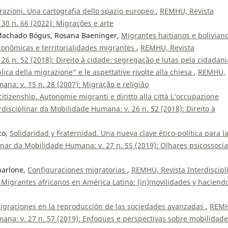
grazioni. Una cartografia dello spazio europeo
,
REMHU, Revista
30 n. 66 (2022): Migrações e arte
a Machado Bógus, Rosana Baeninger,
Migrantes haitianos e bolivian
conômicas e territorialidades migrantes
,
REMHU, Revista
26 n. 52 (2018): Direito à cidade: segregação e lutas pela cidadani
ica della migrazione” e le aspettative rivolte alla chiesa
,
REMHU,
ana: v. 15 n. 28 (2007): Migração e religião
citizenship. Autonomie migranti e diritto alla città L’occupazione
disciplinar da Mobilidade Humana: v. 26 n. 52 (2018): Direito à
co,
Solidaridad y Fraternidad. Una nueva clave ético-política para l
inar da Mobilidade Humana: v. 27 n. 55 (2019): Olhares psicossocia
harlone,
Configuraciones migratorias
,
REMHU, Revista Interdiscipl
 Migrantes africanos en América Latina: (in)movilidades y haciend
migraciones en la reproducción de las sociedades avanzadas
,
REMH
mana: v. 27 n. 57 (2019): Enfoques e perspectivas sobre mobilidade