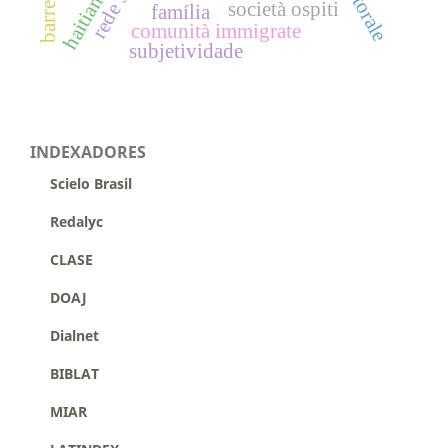
haitianos
barreras
società ospiti
família
comunità immigrate
subjetividade
INDEXADORES
Scielo Brasil
Redalyc
CLASE
DOAJ
Dialnet
BIBLAT
MIAR