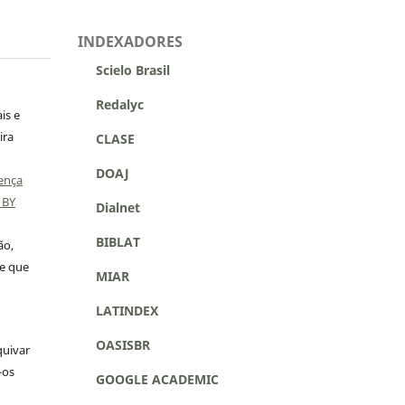
INDEXADORES
Scielo Brasil
Redalyc
is e
ira
CLASE
DOAJ
ença
 BY
Dialnet
BIBLAT
ão,
 e que
MIAR
LATINDEX
OASISBR
quivar
-os
GOOGLE ACADEMIC