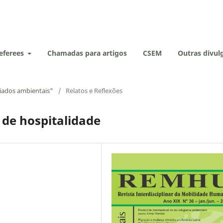
eferees
Chamadas para artigos
CSEM
Outras divu
giados ambientais"
/
Relatos e Reflexões
de hospitalidade