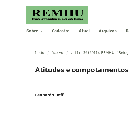
Sobre
Cadastro
Atual
Arquivos
R
Início
/
Acervo
/
v. 19 n. 36 (2011): REMHU: "Refu
Atitudes e compotamentos 
Leonardo Boff