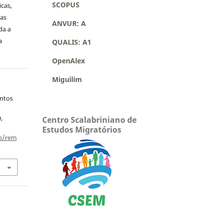
SCOPUS
icas,
as
ANVUR: A
da a
a
QUALIS: A1
OpenAlex
Miguilim
entos
a
,
Centro Scalabriniano de
Estudos Migratórios
hp/rem