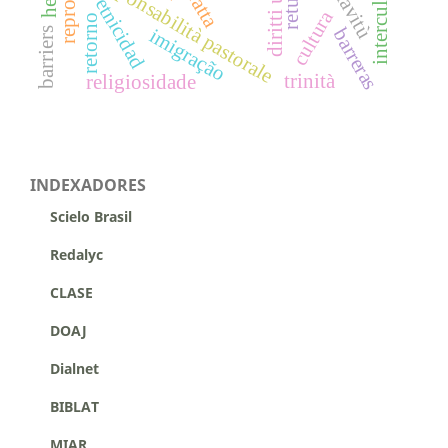
diritti umani
schiavitù
responsabilità pastorale
return
tratta
etnicidad
cultura
retorno
barreras
imigração
barriers
trinità
religiosidade
INDEXADORES
Scielo Brasil
Redalyc
CLASE
DOAJ
Dialnet
BIBLAT
MIAR