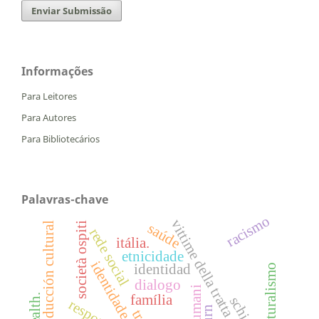
Enviar Submissão
Informações
Para Leitores
Para Autores
Para Bibliotecários
Palavras-chave
racismo
vittime della tratta
società ospiti
reproducción cultural
saúde
rede social
itália.
etnicidade
identidade
identidad
interculturalismo
dialogo
health.
família