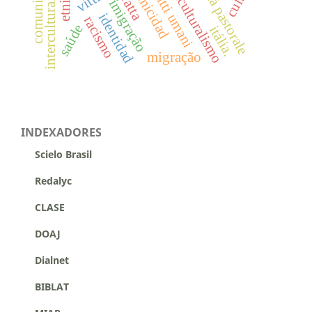
multiculturalismo
interculturalismo
diritti umani
etnicidad
tratta
imigração
identidad
racismo
saúde
itália.
migração
INDEXADORES
Scielo Brasil
Redalyc
CLASE
DOAJ
Dialnet
BIBLAT