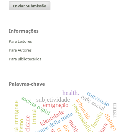
Enviar Submissão
Informações
Para Leitores
Para Autores
Para Bibliotecários
Palavras-chave
health.
conversão
rede social
società ospiti
subjetividade
schiavitù
comunità immigrate
emigração
responsabilità pastorale
return
identidade
trinità
vittime della tratta
família
dialogo
etnicidade
cultura