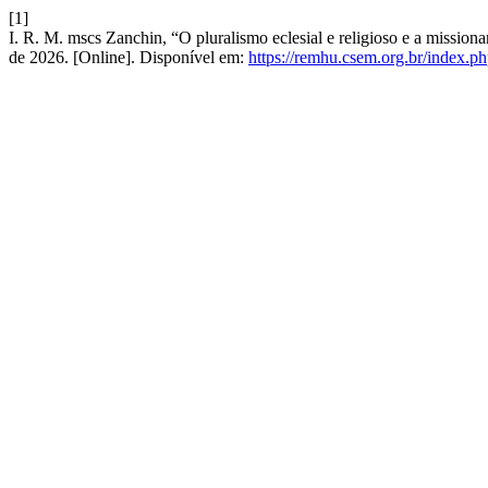
[1]
I. R. M. mscs Zanchin, “O pluralismo eclesial e religioso e a mission
de 2026. [Online]. Disponível em:
https://remhu.csem.org.br/index.ph