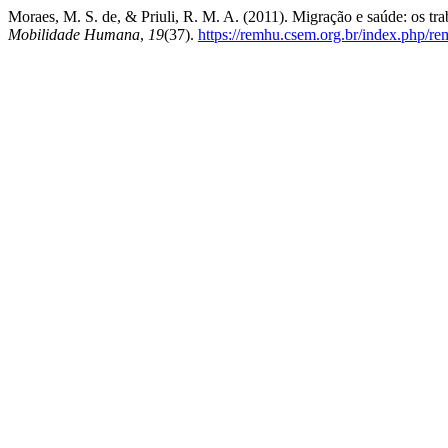
Moraes, M. S. de, & Priuli, R. M. A. (2011). Migração e saúde: os tr
Mobilidade Humana
,
19
(37).
https://remhu.csem.org.br/index.php/re