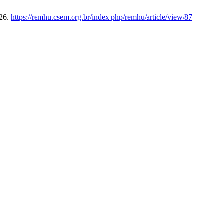
026.
https://remhu.csem.org.br/index.php/remhu/article/view/87