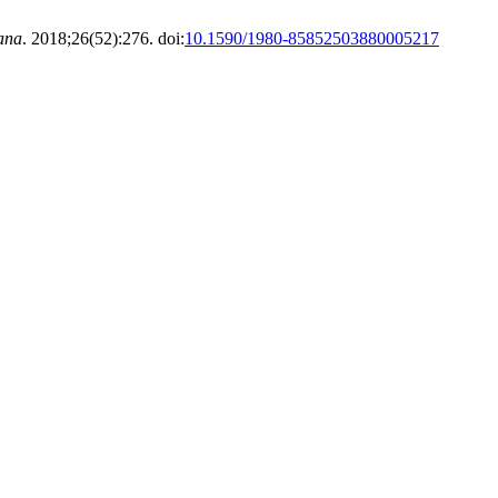
ana
. 2018;26(52):276. doi:
10.1590/1980-85852503880005217