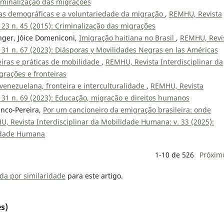
riminalização das migrações
cas demográficas e a voluntariedade da migração
,
REMHU, Revista
 23 n. 45 (2015): Criminalização das migrações
nger, Jóice Domeniconi,
Imigração haitiana no Brasil
,
REMHU, Revi
 31 n. 67 (2023): Diásporas y Movilidades Negras en las Américas
eiras e práticas de mobilidade
,
REMHU, Revista Interdisciplinar da
grações e fronteiras
venezuelana, fronteira e interculturalidade
,
REMHU, Revista
 31 n. 69 (2023): Educação, migração e direitos humanos
anco-Pereira,
Por um cancioneiro da emigração brasileira: onde
, Revista Interdisciplinar da Mobilidade Humana: v. 33 (2025):
lidade Humana
1-10 de 526
Próxim
da por similaridade
para este artigo.
s)