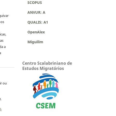
SCOPUS
ANVUR: A
quivar
-os
QUALIS: A1
OpenAlex
icas,
as
Miguilim
da a
a
Centro Scalabriniano de
Estudos Migratórios
ir ou
a
a
,
0-