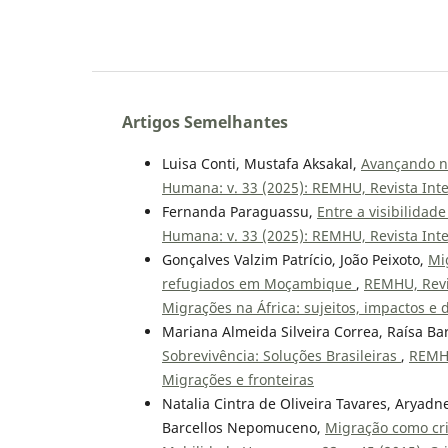
Artigos Semelhantes
Luisa Conti, Mustafa Aksakal,
Avançando na
Humana: v. 33 (2025): REMHU, Revista Int
Fernanda Paraguassu,
Entre a visibilidad
Humana: v. 33 (2025): REMHU, Revista Int
Gonçalves Valzim Patrício, João Peixoto,
Mi
refugiados em Moçambique
,
REMHU, Revis
Migrações na África: sujeitos, impactos e 
Mariana Almeida Silveira Correa, Raísa B
Sobrevivência: Soluções Brasileiras
,
REMHU
Migrações e fronteiras
Natalia Cintra de Oliveira Tavares, Aryadn
Barcellos Nepomuceno,
Migração como cr