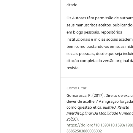
citado.
Os Autores têm permissão de autoar
seus manuscritos aceitos, publicando
em blogs pessoais, repositórios
institucionais e mídias sociais acadêm
bem como postando-os em suas mídi
sociais pessoais, desde que seja incluí
citação completa da versão original d
revista.
Como Citar
Gomarasca, P. (2017). Direito de exclu
dever de acolher? A migração forçad
como questão ética.
REMHU, Revista
Interdisciplinar Da Mobilidade Human
25
(50).
https://doi.org/10.1590/10.1590/198
85852503880005002