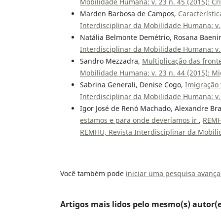
Mobilidade Humana: v. 23 n. 45 (2015): C
Marden Barbosa de Campos,
Característi
Interdisciplinar da Mobilidade Humana: v.
Natália Belmonte Demétrio, Rosana Baeni
Interdisciplinar da Mobilidade Humana: v.
Sandro Mezzadra,
Multiplicação das front
Mobilidade Humana: v. 23 n. 44 (2015): Mi
Sabrina Generali, Denise Cogo,
Imigração 
Interdisciplinar da Mobilidade Humana: v.
Igor José de Renó Machado, Alexandre Br
estamos e para onde deveríamos ir
,
REMHU
REMHU, Revista Interdisciplinar da Mobi
Você também pode
iniciar uma pesquisa avança
Artigos mais lidos pelo mesmo(s) autor(e