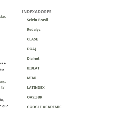
INDEXADORES
 das
Scielo Brasil
Redalyc
CLASE
DOAJ
Dialnet
is e
BIBLAT
ira
MIAR
ença
LATINDEX
 BY
OASISBR
ão,
 e que
GOOGLE ACADEMIC