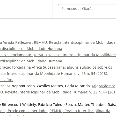
Formatos de Citação
 Virada Reflexiva
,
REMHU, Revista Interdisciplinar da Mobilidade
erdisciplinar da Mobilidade Humana
e e o silenciamento
,
REMHU, Revista Interdisciplinar da Mobilidade
erdisciplinar da Mobilidade Humana
gração forçada na África Subsaariana: alguns subsídios sobre os
ta Interdisciplinar da Mobilidade Humana: v. 26 n. 54 (2018):
desafios
arcellos Nepomuceno, Weslley Mattos, Carla Miranda,
Migração por
, Revista Interdisciplinar da Mobilidade Humana: v. 23 n. 44 (201
e Bittencourt Waldely, Fabrício Toledo Souza, Matteo Theubet, Raís
ime, êxodo como liberdade
,
REMHU, Revista Interdisciplinar da