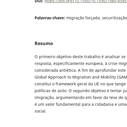
DOI:
https://doi.org/10.1590/10.1590/1980-85
Palavras-chave:
migração forçada, securitização
Resumo
O primeiro objetivo deste trabalho é analisar se
resposta, especificamente europeia, à crise mig
considerada antiética. A fim de aprofundar est
Global Approach to Migration and Mobility (GA
constitui o framework geral da UE no que tange
políticas de asilo. O segundo objetivo é tentar ju
imigração, argumentando em favor da tese de q
é um valor fundamental para a cidadania e uma 
social.