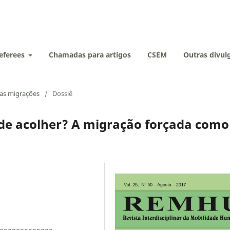
eferees
Chamadas para artigos
CSEM
Outras divu
 das migrações
/
Dossiê
r de acolher? A migração forçada como