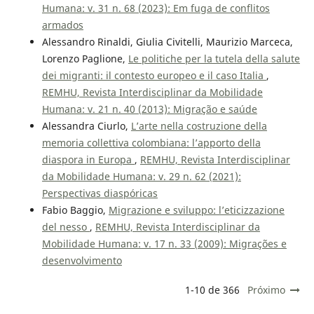
Humana: v. 31 n. 68 (2023): Em fuga de conflitos
armados
Alessandro Rinaldi, Giulia Civitelli, Maurizio Marceca,
Lorenzo Paglione,
Le politiche per la tutela della salute
dei migranti: il contesto europeo e il caso Italia
,
REMHU, Revista Interdisciplinar da Mobilidade
Humana: v. 21 n. 40 (2013): Migração e saúde
Alessandra Ciurlo,
L’arte nella costruzione della
memoria collettiva colombiana: l’apporto della
diaspora in Europa
,
REMHU, Revista Interdisciplinar
da Mobilidade Humana: v. 29 n. 62 (2021):
Perspectivas diaspóricas
Fabio Baggio,
Migrazione e sviluppo: l’eticizzazione
del nesso
,
REMHU, Revista Interdisciplinar da
Mobilidade Humana: v. 17 n. 33 (2009): Migrações e
desenvolvimento
1-10 de 366
Próximo