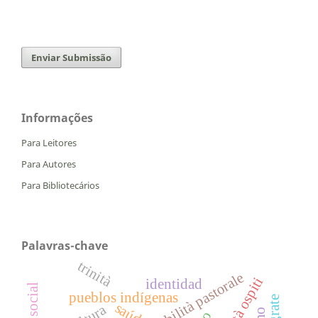
Enviar Submissão
Informações
Para Leitores
Para Autores
Para Bibliotecários
Palavras-chave
trinità
responsabilità pastorale
società ospiti
identidad
rede social
pueblos indígenas
saúde