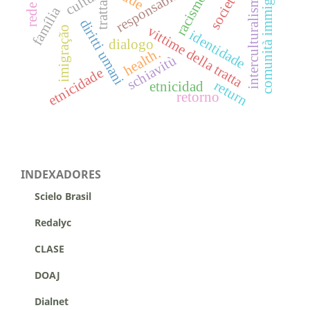
comunità immigrate
cultura
interculturalismo
racismo
tratta
família
diritti umani
vittime della tratta
imigração
identidade
dialogo
health.
schiavitù
etnicidade
return
etnicidad
retorno
INDEXADORES
Scielo Brasil
Redalyc
CLASE
DOAJ
Dialnet