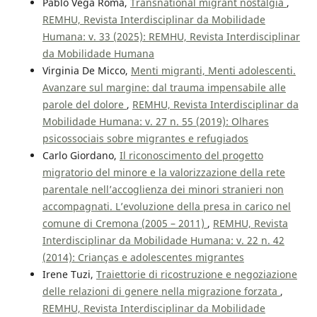
Pablo Vega Romá,
Transnational migrant nostalgia
,
REMHU, Revista Interdisciplinar da Mobilidade
Humana: v. 33 (2025): REMHU, Revista Interdisciplinar
da Mobilidade Humana
Virginia De Micco,
Menti migranti, Menti adolescenti.
Avanzare sul margine: dal trauma impensabile alle
parole del dolore
,
REMHU, Revista Interdisciplinar da
Mobilidade Humana: v. 27 n. 55 (2019): Olhares
psicossociais sobre migrantes e refugiados
Carlo Giordano,
Il riconoscimento del progetto
migratorio del minore e la valorizzazione della rete
parentale nell’accoglienza dei minori stranieri non
accompagnati. L’evoluzione della presa in carico nel
comune di Cremona (2005 – 2011)
,
REMHU, Revista
Interdisciplinar da Mobilidade Humana: v. 22 n. 42
(2014): Crianças e adolescentes migrantes
Irene Tuzi,
Traiettorie di ricostruzione e negoziazione
delle relazioni di genere nella migrazione forzata
,
REMHU, Revista Interdisciplinar da Mobilidade