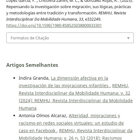
López García, Y. ., Chitolina Zanini, M. C., & González Rojas, A. . (2025).
Repensando la investigación sobre migración, sus lógicas, prácticas
y metodologías entre tradición y transformación.
REMHU, Revista
Interdisciplinar Da Mobilidade Humana
,
33
, e332249.
https://doi.org/10.1590/1980-858525038800033301
Formatos de Citação
Artigos Semelhantes
Indira Granda,
La dimensión afectiva en la
investigación de las migraciones infantiles
,
REMHU,
Revista Interdisciplinar da Mobilidade Humana: v. 32
(2024): REMHU, Revista Interdisciplinar da Mobilidade
Humana
Antonia Olmos Alcaraz,
Alteridad, migraciones y
racismo en redes sociales virtuales: un estudio de
caso en Facebook
,
REMHU, Revista Interdisciplinar da
Mobilidade Humana: v. 26 n. 53 (2018): Racismos