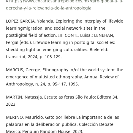
»
https://www.encartesantropologicos.mx/giro-global-a-la-
derecha-y-la-relevancia-de-la-antropologia
LÓPEZ GARCÍA, Yolanda. Exploring the interplay of lifewide
learningmigration, and social network sites in the
postdigital field of action. In: CONTI, Luisa.; LENEHAN,
Fergal (eds.). Lifewide learning in postdigital societies:
shedding light on emerging culturalities. Bielefeld:
transcript, 2024, p. 105-129.
MARCUS, George. Ethnography in/of the world system: the
emergence of multisited ethnography. Annual Review of
Anthropology, n. 24, p. 95-117, 1995.
MARTIN, Natassja. Escute as feras São Paulo: Editora 34,
2023.
MERINO, Mauricio. Gato por liebre La importancia de las
palabras en la deliberación pública. Colección Debate.
México: Penguin Random House, 2023.