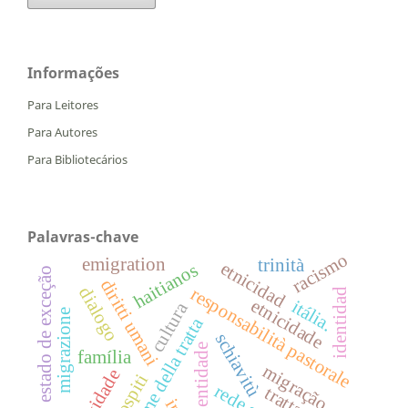
Informações
Para Leitores
Para Autores
Para Bibliotecários
Palavras-chave
racismo
emigration
trinità
etnicidad
haitianos
estado de exceção
diritti umani
dialogo
responsabilità pastorale
identidad
etnicidade
itália.
cultura
migrazione
vittime della tratta
schiavitù
identidade
família
migração
tratta