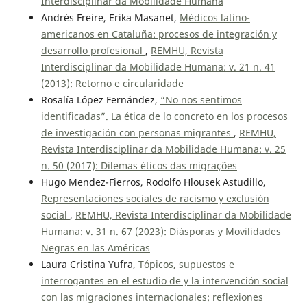
Interdisciplinar da Mobilidade Humana
Andrés Freire, Erika Masanet,
Médicos latino-
americanos en Cataluña: procesos de integración y
desarrollo profesional
,
REMHU, Revista
Interdisciplinar da Mobilidade Humana: v. 21 n. 41
(2013): Retorno e circularidade
Rosalía López Fernández,
“No nos sentimos
identificadas”. La ética de lo concreto en los procesos
de investigación con personas migrantes
,
REMHU,
Revista Interdisciplinar da Mobilidade Humana: v. 25
n. 50 (2017): Dilemas éticos das migrações
Hugo Mendez-Fierros, Rodolfo Hlousek Astudillo,
Representaciones sociales de racismo y exclusión
social
,
REMHU, Revista Interdisciplinar da Mobilidade
Humana: v. 31 n. 67 (2023): Diásporas y Movilidades
Negras en las Américas
Laura Cristina Yufra,
Tópicos, supuestos e
interrogantes en el estudio de y la intervención social
con las migraciones internacionales: reflexiones