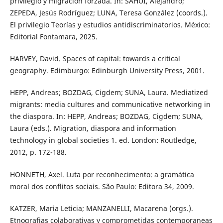
privilegio y migración forzada. In: SAHUÍ, Alejandro;
ZEPEDA, Jesús Rodríguez; LUNA, Teresa González (coords.).
El privilegio Teorías y estudios antidiscriminatorios. México:
Editorial Fontamara, 2025.
HARVEY, David. Spaces of capital: towards a critical
geography. Edimburgo: Edinburgh University Press, 2001.
HEPP, Andreas; BOZDAG, Cigdem; SUNA, Laura. Mediatized
migrants: media cultures and communicative networking in
the diaspora. In: HEPP, Andreas; BOZDAG, Cigdem; SUNA,
Laura (eds.). Migration, diaspora and information
technology in global societies 1. ed. London: Routledge,
2012, p. 172-188.
HONNETH, Axel. Luta por reconhecimento: a gramática
moral dos conflitos sociais. São Paulo: Editora 34, 2009.
KATZER, Maria Leticia; MANZANELLI, Macarena (orgs.).
Etnografias colaborativas y comprometidas contemporaneas