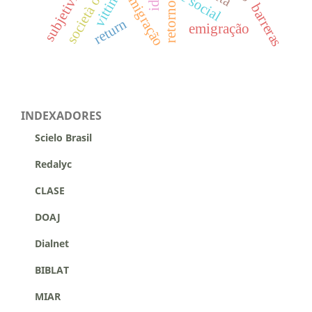
subjetividade
società ospiti
rede social
imigração
retorno
barreras
return
emigração
INDEXADORES
Scielo Brasil
Redalyc
CLASE
DOAJ
Dialnet
BIBLAT
MIAR