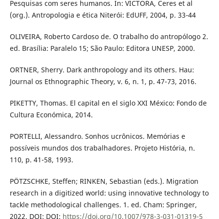
Pesquisas com seres humanos. In: VICTORA, Ceres et al
(org.). Antropologia e ética Niterói: EdUFF, 2004, p. 33-44
OLIVEIRA, Roberto Cardoso de. O trabalho do antropólogo 2.
ed. Brasília: Paralelo 15; São Paulo: Editora UNESP, 2000.
ORTNER, Sherry. Dark anthropology and its others. Hau:
Journal os Ethnographic Theory, v. 6, n. 1, p. 47-73, 2016.
PIKETTY, Thomas. El capital en el siglo XXI México: Fondo de
Cultura Económica, 2014.
PORTELLI, Alessandro. Sonhos ucrônicos. Memórias e
possíveis mundos dos trabalhadores. Projeto História, n.
110, p. 41-58, 1993.
PÖTZSCHKE, Steffen; RINKEN, Sebastian (eds.). Migration
research in a digitized world: using innovative technology to
tackle methodological challenges. 1. ed. Cham: Springer,
2022. DOI: DOI:
https://doi.org/10.1007/978-3-031-01319-5