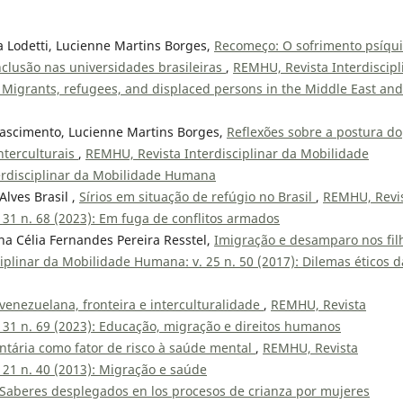
ra Lodetti, Lucienne Martins Borges,
Recomeço: O sofrimento psíqu
inclusão nas universidades brasileiras
,
REMHU, Revista Interdiscipl
 Migrants, refugees, and displaced persons in the Middle East and
 Nascimento, Lucienne Martins Borges,
Reflexões sobre a postura do
nterculturais
,
REMHU, Revista Interdisciplinar da Mobilidade
erdisciplinar da Mobilidade Humana
Alves Brasil ,
Sírios em situação de refúgio no Brasil
,
REMHU, Revi
 31 n. 68 (2023): Em fuga de conflitos armados
na Célia Fernandes Pereira Resstel,
Imigração e desamparo nos fil
iplinar da Mobilidade Humana: v. 25 n. 50 (2017): Dilemas éticos d
venezuelana, fronteira e interculturalidade
,
REMHU, Revista
 31 n. 69 (2023): Educação, migração e direitos humanos
ntária como fator de risco à saúde mental
,
REMHU, Revista
 21 n. 40 (2013): Migração e saúde
Saberes desplegados en los procesos de crianza por mujeres