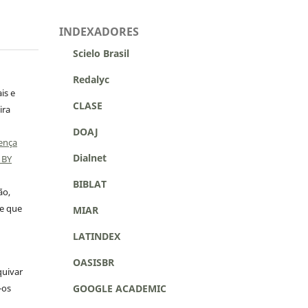
INDEXADORES
Scielo Brasil
Redalyc
is e
CLASE
ira
DOAJ
ença
Dialnet
 BY
BIBLAT
ão,
 e que
MIAR
LATINDEX
OASISBR
quivar
GOOGLE ACADEMIC
-os