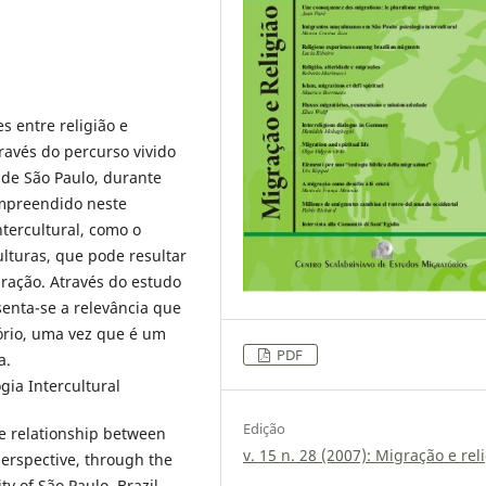
es entre religião e
ravés do percurso vivido
de São Paulo, durante
ompreendido neste
ntercultural, como o
ulturas, que pode resultar
ração. Através do estudo
enta-se a relevância que
ório, uma vez que é um
PDF
a.
ogia Intercultural
Edição
he relationship between
v. 15 n. 28 (2007): Migração e rel
perspective, through the
y of São Paulo, Brazil,