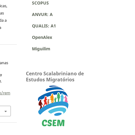
SCOPUS
icas,
as
ANVUR: A
da a
QUALIS: A1
a
OpenAlex
Miguilim
manas
Centro Scalabriniano de
a
Estudos Migratórios
a
,
hp/rem