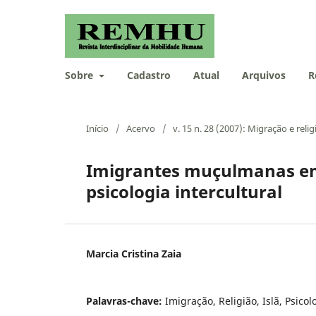
Sobre
Cadastro
Atual
Arquivos
R
Início
/
Acervo
/
v. 15 n. 28 (2007): Migração e relig
Imigrantes muçulmanas em 
psicologia intercultural
Marcia Cristina Zaia
Palavras-chave:
Imigração, Religião, Islã, Psicol