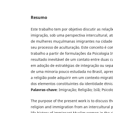
Resumo
Este trabalho tem por objetivo discutir as relaçõ
imigração, sob uma perspectiva intercultural, at
de mulheres muçulmanas imigrantes na cidade 
seu processo de aculturação. Este conceito é c
trabalho a partir de formulações da Psicologia I
resultado inevitável de um contato entre duas c
em adoção de estratégias de integração ou sepa
de uma minoria pouco estudada no Brasil, apres
a religião pode adquirir em um contexto migrat
dos elementos constituintes da identidade étnic
Palavras-chave
: Imigração; Religião; Islã; Psicol
The purpose of the present work is to discuss t
religion and immigration from an intercultural 
life history of immigrant Muslim women in the cit