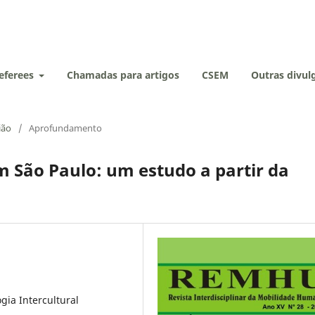
eferees
Chamadas para artigos
CSEM
Outras divu
ião
/
Aprofundamento
São Paulo: um estudo a partir da
ogia Intercultural