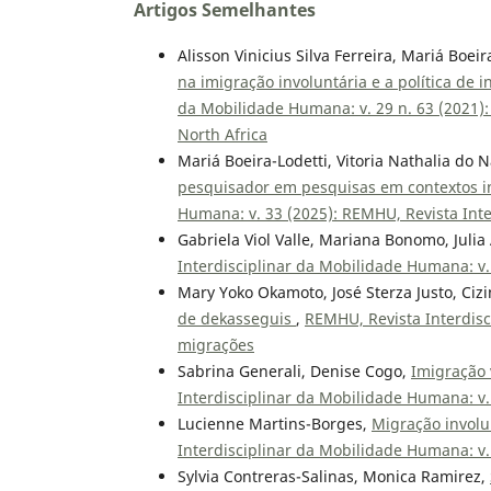
Artigos Semelhantes
Alisson Vinicius Silva Ferreira, Mariá Boei
na imigração involuntária e a política de 
da Mobilidade Humana: v. 29 n. 63 (2021):
North Africa
Mariá Boeira-Lodetti, Vitoria Nathalia do
pesquisador em pesquisas em contextos i
Humana: v. 33 (2025): REMHU, Revista Int
Gabriela Viol Valle, Mariana Bonomo, Julia 
Interdisciplinar da Mobilidade Humana: v.
Mary Yoko Okamoto, José Sterza Justo, Cizi
de dekasseguis
,
REMHU, Revista Interdisc
migrações
Sabrina Generali, Denise Cogo,
Imigração 
Interdisciplinar da Mobilidade Humana: v.
Lucienne Martins-Borges,
Migração involu
Interdisciplinar da Mobilidade Humana: v.
Sylvia Contreras-Salinas, Monica Ramirez,