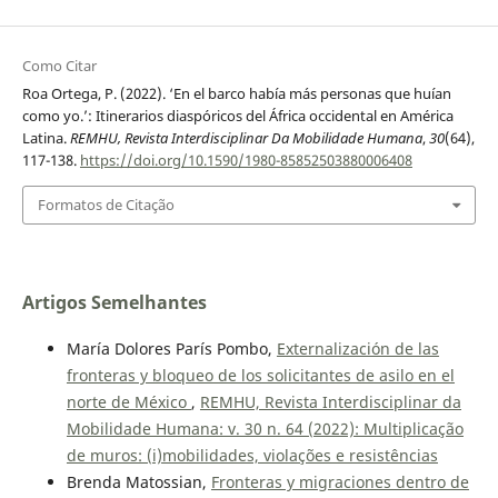
Como Citar
Roa Ortega, P. (2022). ‘En el barco había más personas que huían
como yo.’: Itinerarios diaspóricos del África occidental en América
Latina.
REMHU, Revista Interdisciplinar Da Mobilidade Humana
,
30
(64),
117-138.
https://doi.org/10.1590/1980-85852503880006408
Formatos de Citação
Artigos Semelhantes
María Dolores París Pombo,
Externalización de las
fronteras y bloqueo de los solicitantes de asilo en el
norte de México
,
REMHU, Revista Interdisciplinar da
Mobilidade Humana: v. 30 n. 64 (2022): Multiplicação
de muros: (i)mobilidades, violações e resistências
Brenda Matossian,
Fronteras y migraciones dentro de