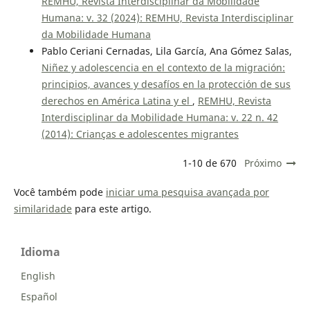
REMHU, Revista Interdisciplinar da Mobilidade
Humana: v. 32 (2024): REMHU, Revista Interdisciplinar
da Mobilidade Humana
Pablo Ceriani Cernadas, Lila García, Ana Gómez Salas,
Niñez y adolescencia en el contexto de la migración:
principios, avances y desafíos en la protección de sus
derechos en América Latina y el
,
REMHU, Revista
Interdisciplinar da Mobilidade Humana: v. 22 n. 42
(2014): Crianças e adolescentes migrantes
1-10 de 670
Próximo
Você também pode
iniciar uma pesquisa avançada por
similaridade
para este artigo.
Idioma
English
Español