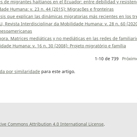
s de migrantes haitianos en el Ecuador: entre debilidad y resiste
dade Humana: v. 23 n. 44 (2015): Migrações e fronteiras
isis que explican las dinámicas migratorias más recientes en los tr
 Revista Interdisciplinar da Mobilidade Humana: v. 28 n. 60 (2020
 mesoamericanas
pora. Matrices mediáticas y no mediáticas en las redes de familiar
dade Humana: v. 16 n. 30 (2008): Projeto migratório e família
1-10 de 739
Próxim
da por similaridade
para este artigo.
tive Commons Attribution 4.0 International License
.