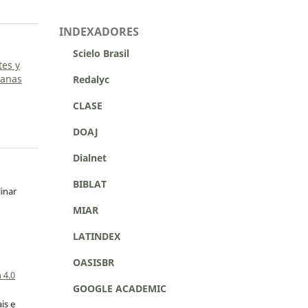
INDEXADORES
Scielo Brasil
tes y
canas
Redalyc
CLASE
DOAJ
Dialnet
BIBLAT
linar
MIAR
LATINDEX
a
OASISBR
 4.0
GOOGLE ACADEMIC
is e