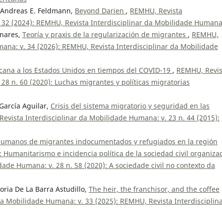
, Andreas E. Feldmann,
Beyond Darien
,
REMHU, Revista
. 32 (2024): REMHU, Revista Interdisciplinar da Mobilidade Human
inares,
Teoría y praxis de la regularización de migrantes
,
REMHU,
mana: v. 34 (2026): REMHU, Revista Interdisciplinar da Mobilidade
cana a los Estados Unidos en tiempos del COVID-19
,
REMHU, Revis
28 n. 60 (2020): Luchas migrantes y políticas migratorias
 García Aguilar,
Crisis del sistema migratorio y seguridad en las
evista Interdisciplinar da Mobilidade Humana: v. 23 n. 44 (2015):
humanos de migrantes indocumentados y refugiados en la región
: Humanitarismo e incidencia política de la sociedad civil organiz
ade Humana: v. 28 n. 58 (2020): A sociedade civil no contexto da
oria De La Barra Astudillo,
The heir, the franchisor, and the coffee
da Mobilidade Humana: v. 33 (2025): REMHU, Revista Interdisciplin