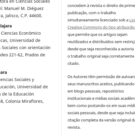
tora en Ciencias Sociales
concedem à revista o direito de prime
al: Manuel M. Diéguez
publicação, com o trabalho
, Jalisco, C.P. 44600.
simultaneamente licenciado sob a
Lic
lajara
Creative Commons do tipo atribuição
e Ciencias Económico
que permite que os artigos sejam
icas, Universidad de
reutilizados e distribuídos sem restriç
s Sociales con orientación
desde que seja reconhecida a autoria
Rodeo 221-62, Prados de
o trabalho original seja corretamente
citado.
jara
Os Autores têm permissão de autoar
encias Sociales y
seus manuscritos aceitos, publicando
cación, Universidad de
em blogs pessoais, repositórios
n de la Educación
institucionais e mídias sociais acadêm
8, Colonia Miraflores,
bem como postando-os em suas mídi
sociais pessoais, desde que seja incluí
citação completa da versão original d
revista.