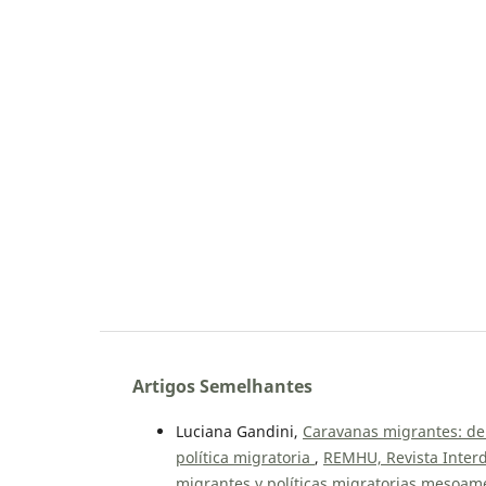
Artigos Semelhantes
Luciana Gandini,
Caravanas migrantes: de 
política migratoria
,
REMHU, Revista Interd
migrantes y políticas migratorias mesoam