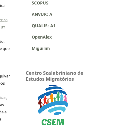
SCOPUS
ira
ANVUR: A
ença
QUALIS: A1
 BY
OpenAlex
ão,
Miguilim
 e que
Centro Scalabriniano de
quivar
Estudos Migratórios
-os
icas,
as
da a
a