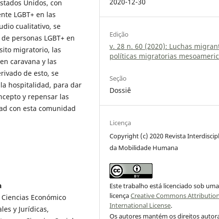
2020-12-30
stados Unidos, con
ente LGBT+ en las
dio cualitativo, se
Edição
n de personas LGBT+ en
v. 28 n. 60 (2020): Luchas migran
ito migratorio, las
políticas migratorias mesoameri
en caravana y las
rivado de esto, se
Seção
la hospitalidad, para dar
Dossiê
ncepto y repensar las
idad con esta comunidad
Licença
Copyright (c) 2020 Revista Interdiscip
da Mobilidade Humana
a
Este trabalho está licenciado sob um
licença
Creative Commons Attribution
e Ciencias Económico
International License
.
es y Jurídicas,
Os autores mantém os direitos autora