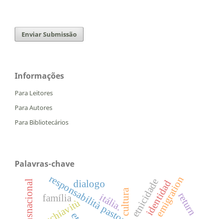
Enviar Submissão
Informações
Para Leitores
Para Autores
Para Bibliotecários
Palavras-chave
responsabilità pastorale
emigration
etnicidade
identidad
dialogo
cultura
return
itália.
família
schiavitù