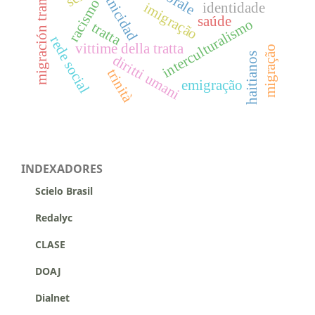
migración transnacional
etnicidad
racismo
imigração
identidade
saúde
interculturalismo
tratta
rede social
vittime della tratta
migração
haitianos
diritti umani
trinità
emigração
INDEXADORES
Scielo Brasil
Redalyc
CLASE
DOAJ
Dialnet