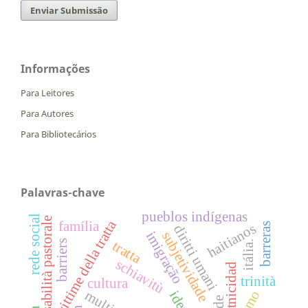
Enviar Submissão
Informações
Para Leitores
Para Autores
Para Bibliotecários
Palavras-chave
pueblos indígenas
rede social
responsabilità pastorale
vittime della tratta
família
haitianos
barreras
diritti umani
imigração
subjetividade
tratta
barriers
itália.
schiavitù
etnicidad
trinità
cultura