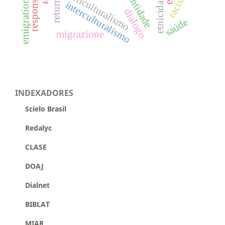
multiculturalismo
racismo
identidade
etnicidade
return
emigration
interculturalismo
dialogo
saúde
migrazione
INDEXADORES
Scielo Brasil
Redalyc
CLASE
DOAJ
Dialnet
BIBLAT
MIAR