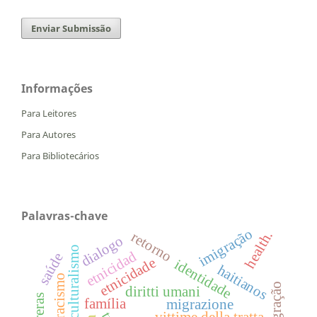
Enviar Submissão
Informações
Para Leitores
Para Autores
Para Bibliotecários
Palavras-chave
imigração
health.
retorno
dialogo
multiculturalismo
etnicidad
saúde
etnicidade
identidade
haitianos
racismo
migração
diritti umani
barreras
família
migrazione