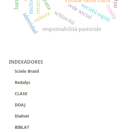
tratta
vittime della tratta
return
società ospiti
rede social
trinità
schiavitù
cultura
identidad
responsabilità pastorale
INDEXADORES
Scielo Brasil
Redalyc
CLASE
DOAJ
Dialnet
BIBLAT