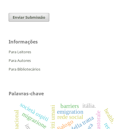
Enviar Submissão
Informações
Para Leitores
Para Autores
Para Bibliotecários
Palavras-chave
società ospiti
itália.
barriers
diritti umani
health.
emigration
migrazione
rede social
vittime della tratta
dialogo