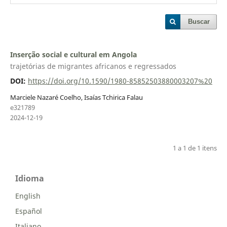
Buscar
Inserção social e cultural em Angola
trajetórias de migrantes africanos e regressados
DOI:
https://doi.org/10.1590/1980-85852503880003207%20
Marciele Nazaré Coelho, Isaías Tchirica Falau
e321789
2024-12-19
1 a 1 de 1 itens
Idioma
English
Español
Italiano