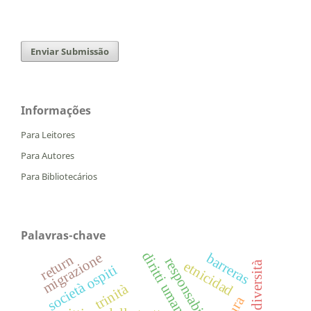
Enviar Submissão
Informações
Para Leitores
Para Autores
Para Bibliotecários
Palavras-chave
diritti umani
migrazione
barreras
return
etnicidad
identità diversità
società ospiti
trinità