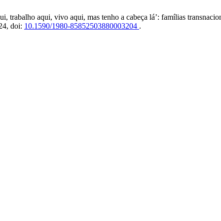
i, trabalho aqui, vivo aqui, mas tenho a cabeça lá’: famílias transnaci
24, doi:
10.1590/1980-85852503880003204
.