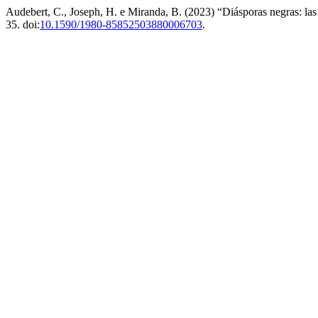
Audebert, C., Joseph, H. e Miranda, B. (2023) “Diásporas negras: la
35. doi:
10.1590/1980-85852503880006703
.