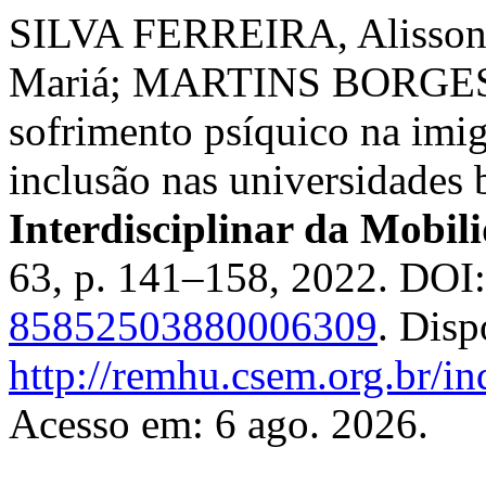
SILVA FERREIRA, Alisson
Mariá; MARTINS BORGES,
sofrimento psíquico na imigr
inclusão nas universidades b
Interdisciplinar da Mobi
63, p. 141–158, 2022. DOI
85852503880006309
. Disp
http://remhu.csem.org.br/i
Acesso em: 6 ago. 2026.