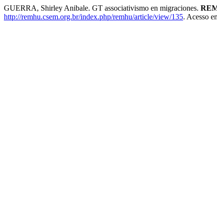
GUERRA, Shirley Anibale. GT associativismo en migraciones.
REMH
http://remhu.csem.org.br/index.php/remhu/article/view/135
. Acesso e