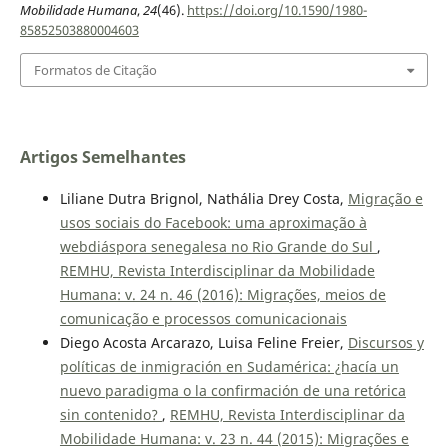
Mobilidade Humana
,
24
(46).
https://doi.org/10.1590/1980-
85852503880004603
Formatos de Citação
Artigos Semelhantes
Liliane Dutra Brignol, Nathália Drey Costa,
Migração e
usos sociais do Facebook: uma aproximação à
webdiáspora senegalesa no Rio Grande do Sul
,
REMHU, Revista Interdisciplinar da Mobilidade
Humana: v. 24 n. 46 (2016): Migrações, meios de
comunicação e processos comunicacionais
Diego Acosta Arcarazo, Luisa Feline Freier,
Discursos y
políticas de inmigración en Sudamérica: ¿hacía un
nuevo paradigma o la confirmación de una retórica
sin contenido?
,
REMHU, Revista Interdisciplinar da
Mobilidade Humana: v. 23 n. 44 (2015): Migrações e