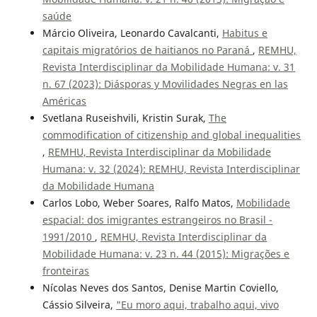
saúde
Márcio Oliveira, Leonardo Cavalcanti,
Habitus e
capitais migratórios de haitianos no Paraná
,
REMHU,
Revista Interdisciplinar da Mobilidade Humana: v. 31
n. 67 (2023): Diásporas y Movilidades Negras en las
Américas
Svetlana Ruseishvili, Kristin Surak,
The
commodification of citizenship and global inequalities
,
REMHU, Revista Interdisciplinar da Mobilidade
Humana: v. 32 (2024): REMHU, Revista Interdisciplinar
da Mobilidade Humana
Carlos Lobo, Weber Soares, Ralfo Matos,
Mobilidade
espacial: dos imigrantes estrangeiros no Brasil -
1991/2010
,
REMHU, Revista Interdisciplinar da
Mobilidade Humana: v. 23 n. 44 (2015): Migrações e
fronteiras
Nícolas Neves dos Santos, Denise Martin Coviello,
Cássio Silveira,
"Eu moro aqui, trabalho aqui, vivo