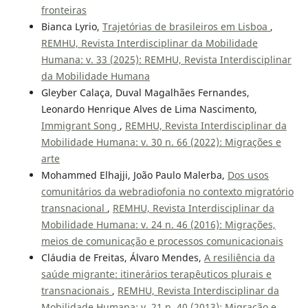
fronteiras
Bianca Lyrio,
Trajetórias de brasileiros em Lisboa
,
REMHU, Revista Interdisciplinar da Mobilidade
Humana: v. 33 (2025): REMHU, Revista Interdisciplinar
da Mobilidade Humana
Gleyber Calaça, Duval Magalhães Fernandes,
Leonardo Henrique Alves de Lima Nascimento,
Immigrant Song
,
REMHU, Revista Interdisciplinar da
Mobilidade Humana: v. 30 n. 66 (2022): Migrações e
arte
Mohammed Elhajji, João Paulo Malerba,
Dos usos
comunitários da webradiofonia no contexto migratório
transnacional
,
REMHU, Revista Interdisciplinar da
Mobilidade Humana: v. 24 n. 46 (2016): Migrações,
meios de comunicação e processos comunicacionais
Cláudia de Freitas, Álvaro Mendes,
A resiliência da
saúde migrante: itinerários terapêuticos plurais e
transnacionais
,
REMHU, Revista Interdisciplinar da
Mobilidade Humana: v. 21 n. 40 (2013): Migração e