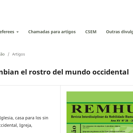
eferees
Chamadas para artigos
CSEM
Outras divu
ião
/
Artigos
bian el rostro del mundo occidental
Iglesia, casa para los sin
cidental, Igreja,