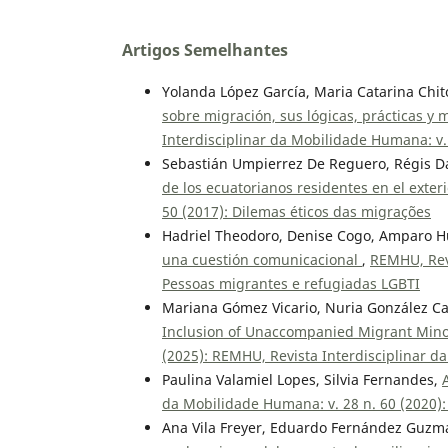
Artigos Semelhantes
Yolanda López García, Maria Catarina Chit
sobre migración, sus lógicas, prácticas y
Interdisciplinar da Mobilidade Humana: v
Sebastián Umpierrez De Reguero, Régis D
de los ecuatorianos residentes en el exter
50 (2017): Dilemas éticos das migrações
Hadriel Theodoro, Denise Cogo, Amparo H
una cuestión comunicacional
,
REMHU, Revi
Pessoas migrantes e refugiadas LGBTI
Mariana Gómez Vicario, Nuria González Cas
Inclusion of Unaccompanied Migrant Min
(2025): REMHU, Revista Interdisciplinar 
Paulina Valamiel Lopes, Silvia Fernandes,
da Mobilidade Humana: v. 28 n. 60 (2020)
Ana Vila Freyer, Eduardo Fernández Guzmá