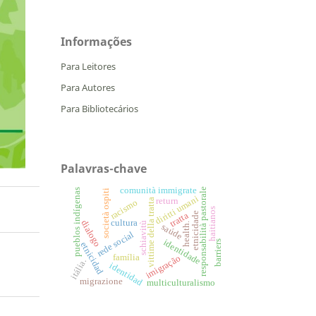
Informações
Para Leitores
Para Autores
Para Bibliotecários
Palavras-chave
comunità immigrate
responsabilità pastorale
pueblos indígenas
società ospiti
diritti umani
return
vittime della tratta
racismo
haitianos
tratta
etnicidade
cultura
dialogo
schiavitù
health.
saúde
rede social
identidade
barriers
etnicidad
família
imigração
itália.
identidad
migrazione
multiculturalismo