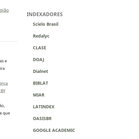
igião
INDEXADORES
Scielo Brasil
Redalyc
CLASE
DOAJ
is e
ira
Dialnet
BIBLAT
ença
 BY
MIAR
ão,
LATINDEX
 e que
OASISBR
GOOGLE ACADEMIC