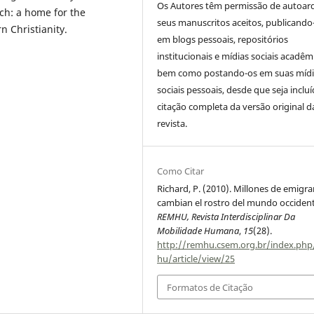
Os Autores têm permissão de autoar
ch: a home for the
seus manuscritos aceitos, publicando
 Christianity.
em blogs pessoais, repositórios
institucionais e mídias sociais acadêm
bem como postando-os em suas mídi
sociais pessoais, desde que seja incluí
citação completa da versão original d
revista.
Como Citar
Richard, P. (2010). Millones de emigr
cambian el rostro del mundo occident
REMHU, Revista Interdisciplinar Da
Mobilidade Humana
,
15
(28).
http://remhu.csem.org.br/index.ph
hu/article/view/25
Formatos de Citação