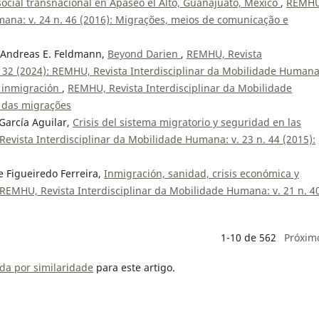
social transnacional en Apaseo el Alto, Guanajuato, México
,
REMHU
mana: v. 24 n. 46 (2016): Migrações, meios de comunicação e
, Andreas E. Feldmann,
Beyond Darien
,
REMHU, Revista
. 32 (2024): REMHU, Revista Interdisciplinar da Mobilidade Human
 e inmigración
,
REMHU, Revista Interdisciplinar da Mobilidade
s das migrações
 García Aguilar,
Crisis del sistema migratorio y seguridad en las
evista Interdisciplinar da Mobilidade Humana: v. 23 n. 44 (2015):
e Figueiredo Ferreira,
Inmigración, sanidad, crisis económica y
REMHU, Revista Interdisciplinar da Mobilidade Humana: v. 21 n. 4
1-10 de 562
Próxim
da por similaridade
para este artigo.