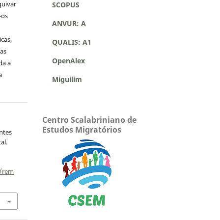
quivar
SCOPUS
-os
ANVUR: A
icas,
QUALIS: A1
as
OpenAlex
da a
a
Miguilim
Centro Scalabriniano de
Estudos Migratórios
antes
al.
p/rem