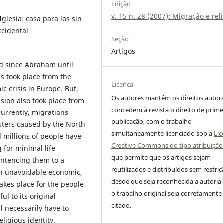
Edição
v. 15 n. 28 (2007): Migração e rel
Iglesia: casa para los sin
ccidental
Seção
Artigos
d since Abraham until
s took place from the
Licença
 crisis in Europe. But,
Os autores mantém os direitos autora
nsion also took place from
concedem à revista o direito de prime
Currently, migrations
publicação, com o trabalho
asters caused by the North
simultaneamente licenciado sob a
Lic
d millions of people have
Creative Commons do tipo atribuição
for minimal life
que permite que os artigos sejam
entencing them to a
reutilizados e distribuídos sem restriç
an unavoidable economic,
desde que seja reconhecida a autoria
takes place for the people
o trabalho original seja corretamente
ful to its original
citado.
ll necessarily have to
eligious identity.