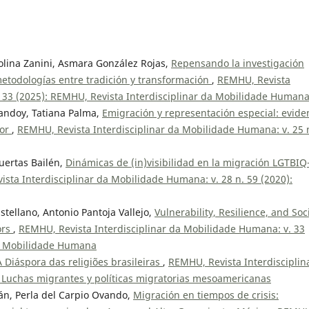
olina Zanini, Asmara González Rojas,
Repensando la investigación
 metodologías entre tradición y transformación
,
REMHU, Revista
. 33 (2025): REMHU, Revista Interdisciplinar da Mobilidade Human
andoy, Tatiana Palma,
Emigración y representación especial: evide
ior
,
REMHU, Revista Interdisciplinar da Mobilidade Humana: v. 25 
uertas Bailén,
Dinámicas de (in)visibilidad en la migración LGTBIQ
sta Interdisciplinar da Mobilidade Humana: v. 28 n. 59 (2020):
tellano, Antonio Pantoja Vallejo,
Vulnerability, Resilience, and Soc
ors
,
REMHU, Revista Interdisciplinar da Mobilidade Humana: v. 33
da Mobilidade Humana
A Diáspora das religiões brasileiras
,
REMHU, Revista Interdisciplin
: Luchas migrantes y políticas migratorias mesoamericanas
n, Perla del Carpio Ovando,
Migración en tiempos de crisis: