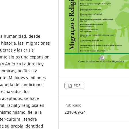
la humanidad, desde
historia, las migraciones
erras y las crisis
ante siglos una expansión
a y América Latina. Hoy
ómicas, políticas y
ente. Millones y millones
squeda de condiciones
PDF
rechazados, los
n aceptados, se hace
l, racial y religiosa en
Publicado
anismo mismo, fiel a la
2010-09-24
ter-cultural, tendrá
de su propia identidad